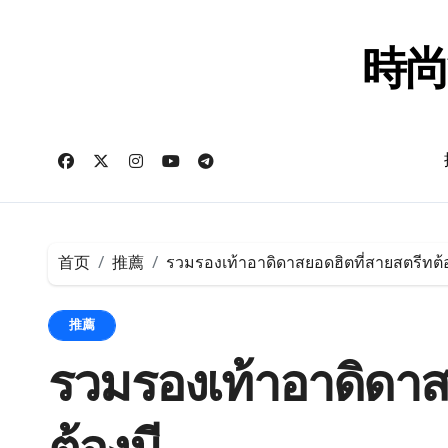
跳
转
到
時尚
内
容
首页
推薦
รวมรองเท้าอาดิดาสยอดฮิตที่สายสตรีทต้
推薦
รวมรองเท้าอาดิดาส