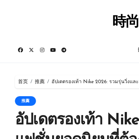
跳
转
到
時尚
内
容
首页
推薦
อัปเดตรองเท้า Nike 2026: รวมรุ่นวิ่งและ
推薦
อัปเดตรองเท้า Nike