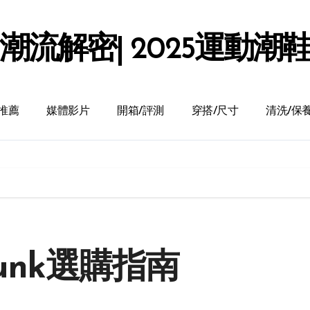
潮流解密| 2025運動潮
推薦
媒體影片
開箱/評測
穿搭/尺寸
清洗/保
unk選購指南