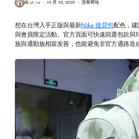
由 yt, re
10 月 22, 2025
没有评论
想在台灣入手正版與最新
Nike 後背包
配色，建
與會員限定活動。官方頁面可快速篩選包款與
族與通勤族相當友善，也能避免非官方通路造