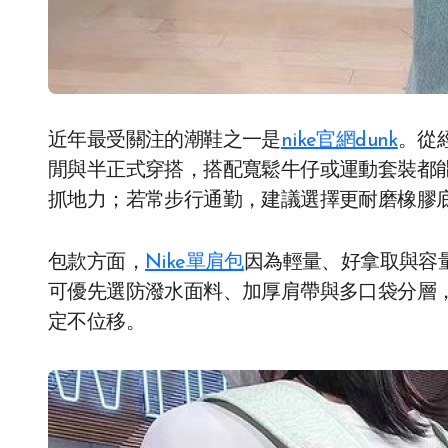
近年最受關注的潮鞋之一是
nike官網dunk
。從
閒與半正式穿搭，搭配寬鬆牛仔或運動套裝都
抓地力；若常步行通勤，建議選擇更耐磨橡膠
包款方面，
Nike單肩包
因為輕量、好拿取與容
可優先選防潑水面料、加厚肩帶與多口袋分層
定不位移。