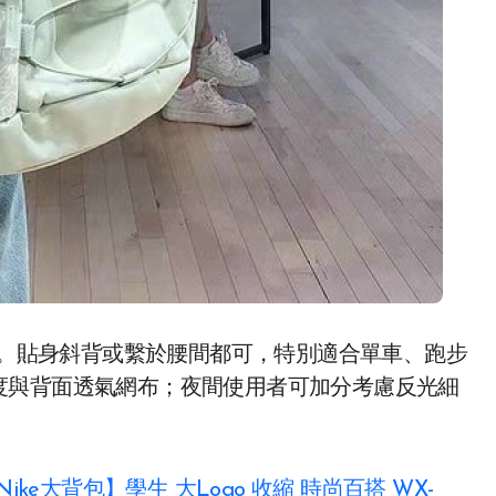
。貼身斜背或繫於腰間都可，特別適合單車、跑步
度與背面透氣網布；夜間使用者可加分考慮反光細
Nike大背包】學生 大Logo 收縮 時尚百搭 WX-