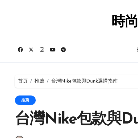
跳
转
到
時尚
内
容
首页
推薦
台灣Nike包款與Dunk選購指南
推薦
台灣Nike包款與D