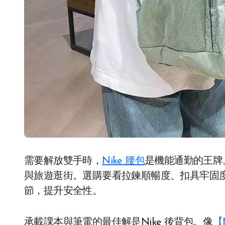
需要解放雙手時，
Nike 腰包
是機能通勤的王牌
與旅遊逛街。選購要看拉鍊順暢度、扣具牢固
節，提升安全性。
承載課本與筆電的最佳解是Nike 後背包。像
【