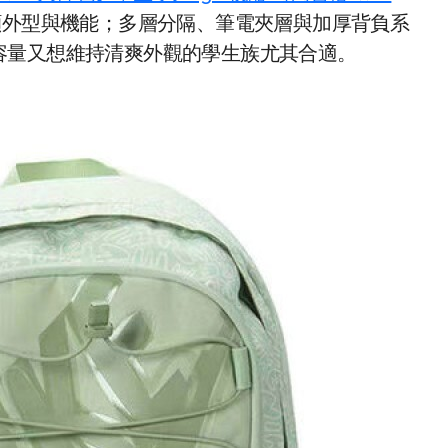
兼顧外型與機能；多層分隔、筆電夾層與加厚背負系
容量又想維持清爽外觀的學生族尤其合適。