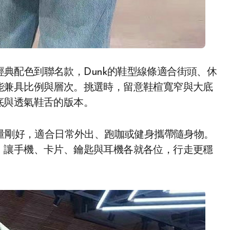
經典配色到聯名款，Dunk的鞋型線條適合街頭、休
能兼具比例與層次。挑選時，留意鞋楦寬窄與大底
底與透氣鞋舌的版本。
量剛好，適合日常外出、跑咖或健身攜帶隨身物。
，讓手機、卡片、鑰匙與耳機各就各位，行走更穩