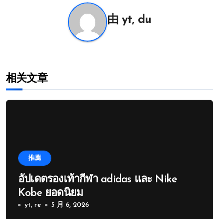
航
由
yt, du
相关文章
推薦
อัปเดตรองเท้ากีฬา adidas และ Nike
Kobe ยอดนิยม
yt, re
5 月 6, 2026