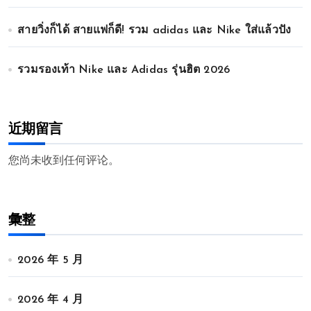
สายวิ่งก็ได้ สายแฟก็ดี! รวม adidas และ Nike ใส่แล้วปัง
รวมรองเท้า Nike และ Adidas รุ่นฮิต 2026
近期留言
您尚未收到任何评论。
彙整
2026 年 5 月
2026 年 4 月