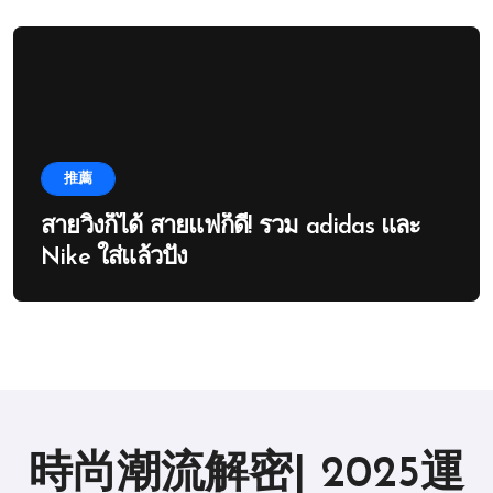
推薦
สายวิ่งก็ได้ สายแฟก็ดี! รวม adidas และ
Nike ใส่แล้วปัง
時尚潮流解密| 2025運