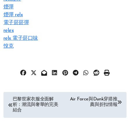
煙彈
煙彈 relx
電子菸菸彈
relex
relx 電子菸口味
悅克
文
巴黎世家衣服全面解
Air Force與Dunk穿搭推
析：潮流與奢華的完美
薦與折扣情報
章
結合
导