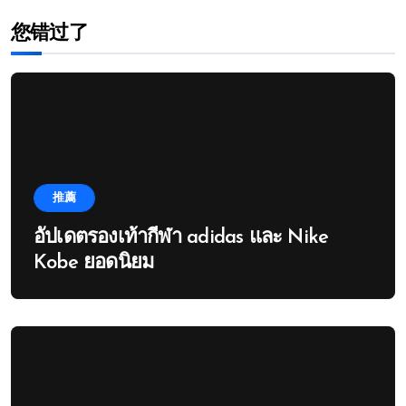
您错过了
推薦
อัปเดตรองเท้ากีฬา adidas และ Nike
Kobe ยอดนิยม