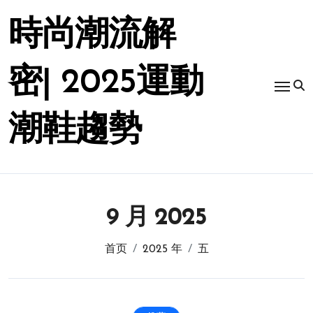
跳
转
時尚潮流解
到
内
容
密| 2025運動
潮鞋趨勢
9 月 2025
首页
2025 年
五