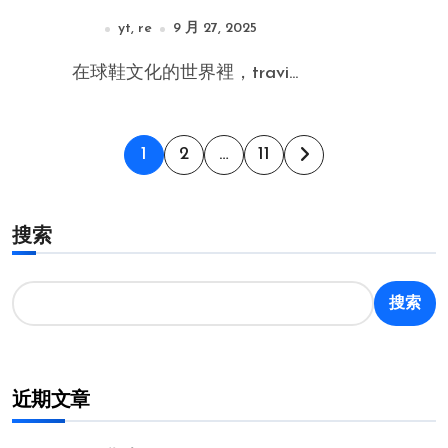
yt, re
9 月 27, 2025
在球鞋文化的世界裡，travi...
文
1
2
…
11
章
搜索
分
页
搜索
近期文章