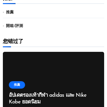
推薦
開箱/評測
您错过了
推薦
อัปเดตรองเท้ากีฬา adidas และ Nike
Kobe ยอดนิยม