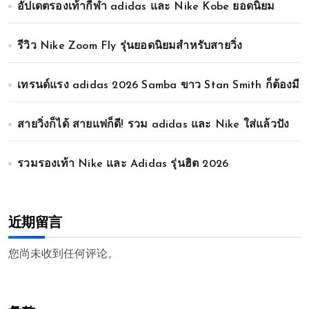
อัปเดตรองเท้ากีฬา adidas และ Nike Kobe ยอดนิยม
รีวิว Nike Zoom Fly รุ่นยอดนิยมสำหรับสายวิ่ง
เทรนด์แรง adidas 2026 Samba ขาว Stan Smith ก็ต้องมี
สายวิ่งก็ได้ สายแฟก็ดี! รวม adidas และ Nike ใส่แล้วปัง
รวมรองเท้า Nike และ Adidas รุ่นฮิต 2026
近期留言
您尚未收到任何评论。