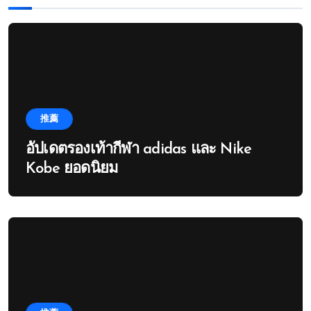
推薦
อัปเดตรองเท้ากีฬา adidas และ Nike
Kobe ยอดนิยม