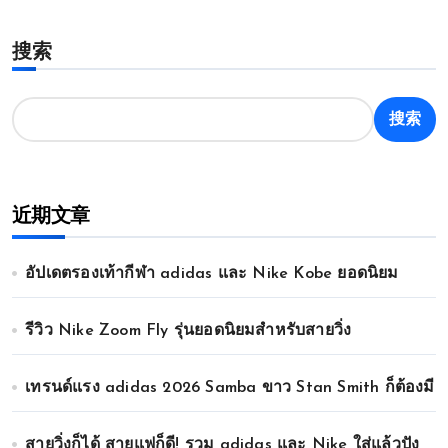
章
搜索
分
页
搜索
近期文章
อัปเดตรองเท้ากีฬา adidas และ Nike Kobe ยอดนิยม
รีวิว Nike Zoom Fly รุ่นยอดนิยมสำหรับสายวิ่ง
เทรนด์แรง adidas 2026 Samba ขาว Stan Smith ก็ต้องมี
สายวิ่งก็ได้ สายแฟก็ดี! รวม adidas และ Nike ใส่แล้วปัง