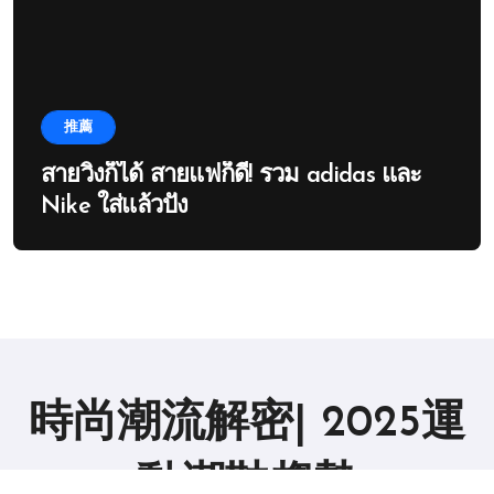
推薦
สายวิ่งก็ได้ สายแฟก็ดี! รวม adidas และ
Nike ใส่แล้วปัง
時尚潮流解密| 2025運
動潮鞋趨勢