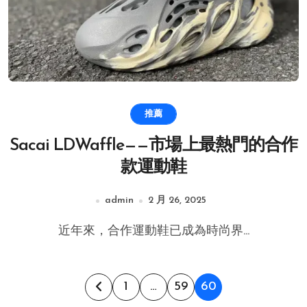
推薦
Sacai LDWaffle——市場上最熱門的合作
款運動鞋
admin
2 月 26, 2025
近年來，合作運動鞋已成為時尚界...
文
1
…
59
60