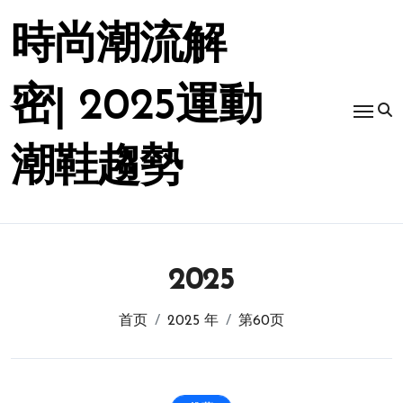
跳
转
時尚潮流解
到
内
容
密| 2025運動
潮鞋趨勢
2025
首页
2025 年
第60页