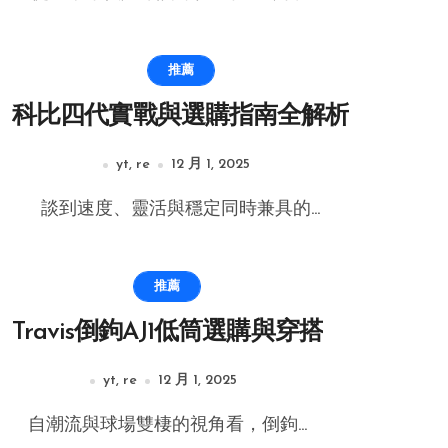
推薦
科比四代實戰與選購指南全解析
yt, re
12 月 1, 2025
談到速度、靈活與穩定同時兼具的...
推薦
Travis倒鉤AJ1低筒選購與穿搭
yt, re
12 月 1, 2025
自潮流與球場雙棲的視角看，倒鉤...