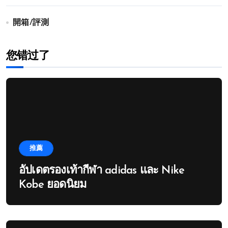
開箱/評測
您错过了
推薦
อัปเดตรองเท้ากีฬา adidas และ Nike
Kobe ยอดนิยม