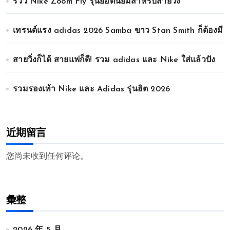
รีวิว Nike Zoom Fly รุ่นยอดนิยมสำหรับสายวิ่ง
เทรนด์แรง adidas 2026 Samba ขาว Stan Smith ก็ต้องมี
สายวิ่งก็ได้ สายแฟก็ดี! รวม adidas และ Nike ใส่แล้วปัง
รวมรองเท้า Nike และ Adidas รุ่นฮิต 2026
近期留言
您尚未收到任何评论。
彙整