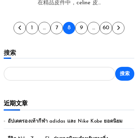
在精品皮件中，celine 皮...
文
1
…
7
8
9
…
60
章
搜索
分
页
搜索
近期文章
อัปเดตรองเท้ากีฬา adidas และ Nike Kobe ยอดนิยม