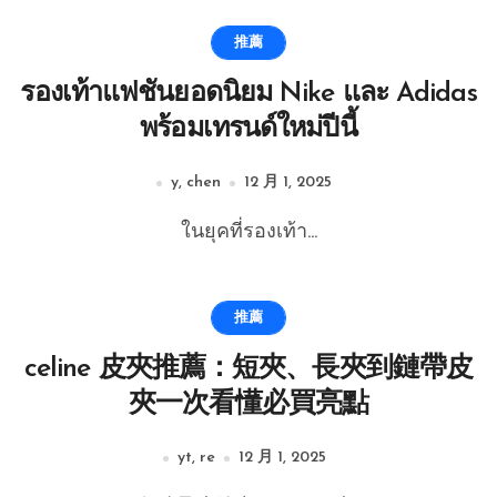
推薦
รองเท้าแฟชั่นยอดนิยม Nike และ Adidas
พร้อมเทรนด์ใหม่ปีนี้
y, chen
12 月 1, 2025
ในยุคที่รองเท้า...
推薦
celine 皮夾推薦：短夾、長夾到鏈帶皮
夾一次看懂必買亮點
yt, re
12 月 1, 2025