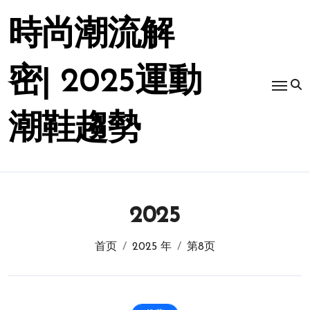
跳
转
時尚潮流解
到
内
容
密| 2025運動
潮鞋趨勢
2025
首页
2025 年
第8页