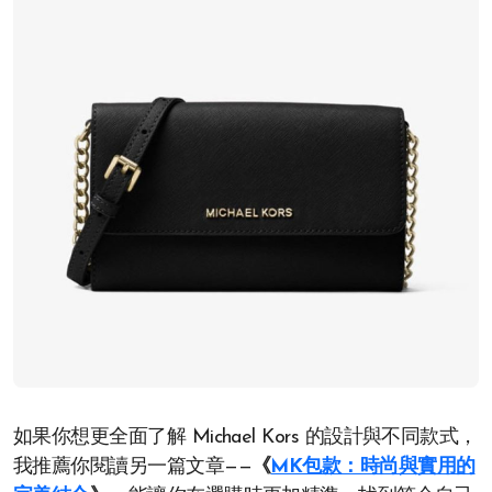
如果你想更全面了解 Michael Kors 的設計與不同款式，
我推薦你閱讀另一篇文章——
《
MK包款：時尚與實用的