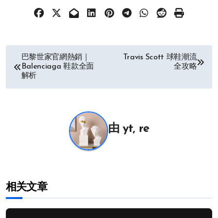
文
巴黎世家官網熱銷｜
Travis Scott 球鞋潮流
Balenciaga 鞋款全面
全攻略
章
解析
导
航
由
yt, re
相关文章