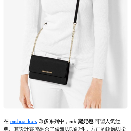
在
michael kors
眾多系列中，
mk 黛妃包
可謂人氣經
典。其設計靈感融合了優雅與功能性，方正的輪廓與柔