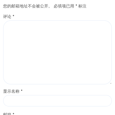
您的邮箱地址不会被公开。
必填项已用
*
标注
评论
*
显示名称
*