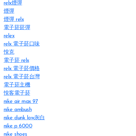
relx煙彈
煙彈
煙彈 relx
電子菸菸彈
relex
relx 電子菸口味
悅克
電子菸 relx
relx 電子菸價格
relx 電子菸台灣
電子菸主機
悅客電子菸
nike air max 97
nike ambush
nike dunk low灰白
nike p 6000
nike shoes