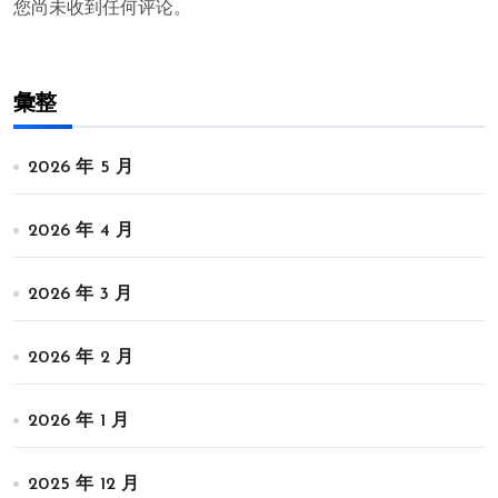
您尚未收到任何评论。
彙整
2026 年 5 月
2026 年 4 月
2026 年 3 月
2026 年 2 月
2026 年 1 月
2025 年 12 月