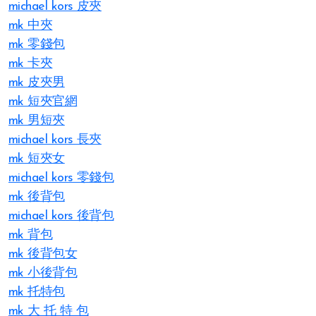
michael kors 皮夾
mk 中夾
mk 零錢包
mk 卡夾
mk 皮夾男
mk 短夾官網
mk 男短夾
michael kors 長夾
mk 短夾女
michael kors 零錢包
mk 後背包
michael kors 後背包
mk 背包
mk 後背包女
mk 小後背包
mk 托特包
mk 大 托 特 包