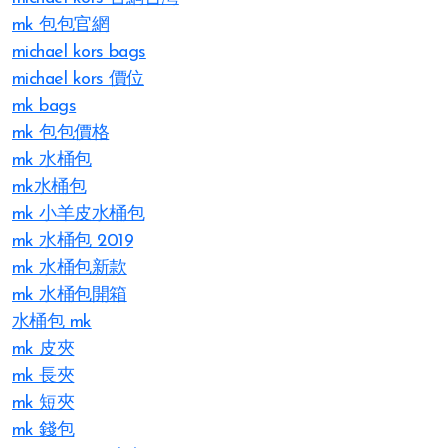
mk 包包官網
michael kors bags
michael kors 價位
mk bags
mk 包包價格
mk 水桶包
mk水桶包
mk 小羊皮水桶包
mk 水桶包 2019
mk 水桶包新款
mk 水桶包開箱
水桶包 mk
mk 皮夾
mk 長夾
mk 短夾
mk 錢包