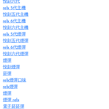
悅刻六代
relx 5代主機
悅刻五代主機
relx 6代主機
悅刻六代主機
relx 5代煙彈
悅刻五代煙彈
relx 6代煙彈
悅刻六代煙彈
煙彈
悅刻煙彈
菸彈
relx煙彈口味
relx煙彈
煙彈
煙彈 relx
電子菸菸彈