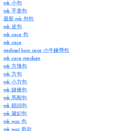
mk 小包
mk 手拿包
最新 mk 包包
mk 皮包
mk cece 包
mk cece
michael kors cece 小牛鍊帶包
mk cece medium
mk 方塊包
mk 方包
mk 小方包
mk 鏈條包
mk 馬鞍包
mk 鎖頭包
mk 黛妃包
mk woc 包
mk woc 新款