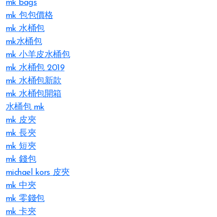
mk bags
mk 包包價格
mk 水桶包
mk水桶包
mk 小羊皮水桶包
mk 水桶包 2019
mk 水桶包新款
mk 水桶包開箱
水桶包 mk
mk 皮夾
mk 長夾
mk 短夾
mk 錢包
michael kors 皮夾
mk 中夾
mk 零錢包
mk 卡夾