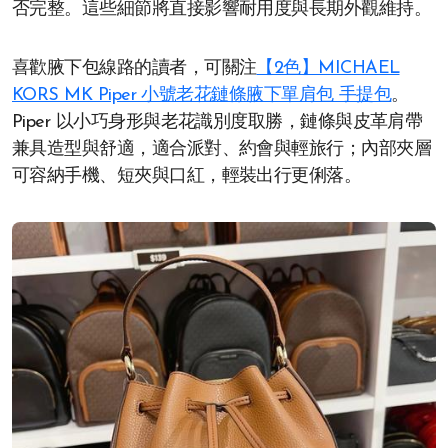
否完整。這些細節將直接影響耐用度與長期外觀維持。
喜歡腋下包線路的讀者，可關注
【2色】MICHAEL
KORS MK Piper 小號老花鏈條腋下單肩包 手提包
。
Piper 以小巧身形與老花識別度取勝，鏈條與皮革肩帶
兼具造型與舒適，適合派對、約會與輕旅行；內部夾層
可容納手機、短夾與口紅，輕裝出行更俐落。