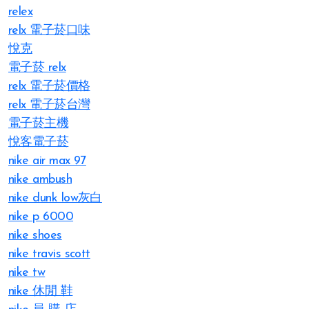
relex
relx 電子菸口味
悅克
電子菸 relx
relx 電子菸價格
relx 電子菸台灣
電子菸主機
悅客電子菸
nike air max 97
nike ambush
nike dunk low灰白
nike p 6000
nike shoes
nike travis scott
nike tw
nike 休閒 鞋