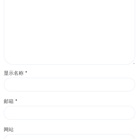
显示名称
*
邮箱
*
网站