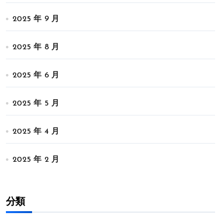
2025 年 9 月
2025 年 8 月
2025 年 6 月
2025 年 5 月
2025 年 4 月
2025 年 2 月
分類