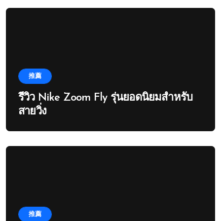
推薦
รีวิว Nike Zoom Fly รุ่นยอดนิยมสำหรับ
สายวิ่ง
推薦