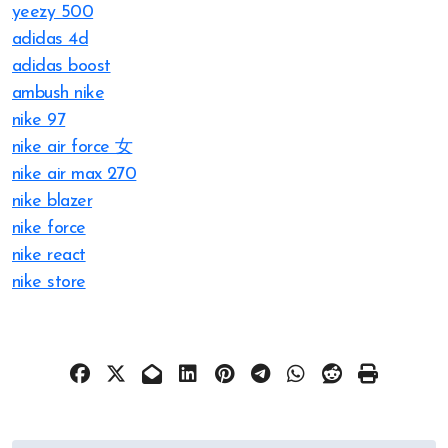
yeezy 500
adidas 4d
adidas boost
ambush nike
nike 97
nike air force 女
nike air max 270
nike blazer
nike force
nike react
nike store