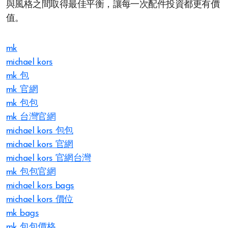
與風格之間取得最佳平衡，讓每一次配件投資都更有價
值。
mk
michael kors
mk 包
mk 官網
mk 包包
mk 台灣官網
michael kors 包包
michael kors 官網
michael kors 官網台灣
mk 包包官網
michael kors bags
michael kors 價位
mk bags
mk 包包價格