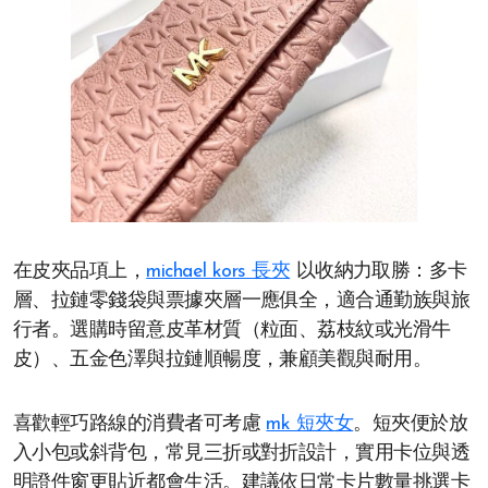
在皮夾品項上，
michael kors 長夾
以收納力取勝：多卡
層、拉鏈零錢袋與票據夾層一應俱全，適合通勤族與旅
行者。選購時留意皮革材質（粒面、荔枝紋或光滑牛
皮）、五金色澤與拉鏈順暢度，兼顧美觀與耐用。
喜歡輕巧路線的消費者可考慮
mk 短夾女
。短夾便於放
入小包或斜背包，常見三折或對折設計，實用卡位與透
明證件窗更貼近都會生活。建議依日常卡片數量挑選卡