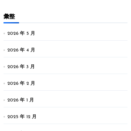
彙整
2026 年 5 月
2026 年 4 月
2026 年 3 月
2026 年 2 月
2026 年 1 月
2025 年 12 月