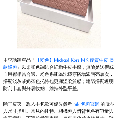
本季話題單品「
【粉色】Michael Kors MK 優質牛皮 長
款錢包
」以柔和色調結合細緻牛皮手感，無論是送禮或
自用都相當合適。粉色系能為沈穩穿搭增添明亮層次，
搭配淺灰或奶茶色托特包更顯溫柔質感；建議搭配透明
防刮卡套與分層收納，維持外型平整。
除了皮夾，想入手包款可優先參考
mk 包包官網
的版型
與尺寸指引。常見的托特、相機包與斜背包各有容量與