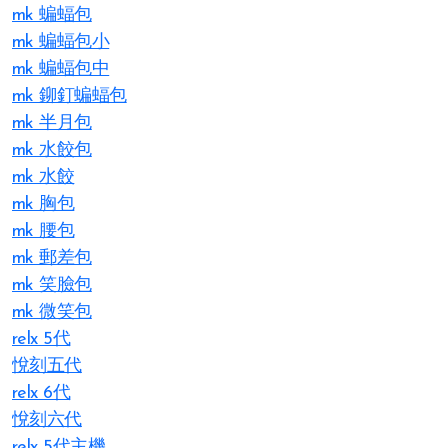
mk 蝙蝠包
mk 蝙蝠包小
mk 蝙蝠包中
mk 鉚釘蝙蝠包
mk 半月包
mk 水餃包
mk 水餃
mk 胸包
mk 腰包
mk 郵差包
mk 笑臉包
mk 微笑包
relx 5代
悅刻五代
relx 6代
悅刻六代
relx 5代主機