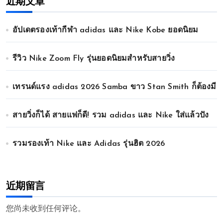
近期文章
อัปเดตรองเท้ากีฬา adidas และ Nike Kobe ยอดนิยม
รีวิว Nike Zoom Fly รุ่นยอดนิยมสำหรับสายวิ่ง
เทรนด์แรง adidas 2026 Samba ขาว Stan Smith ก็ต้องมี
สายวิ่งก็ได้ สายแฟก็ดี! รวม adidas และ Nike ใส่แล้วปัง
รวมรองเท้า Nike และ Adidas รุ่นฮิต 2026
近期留言
您尚未收到任何评论。