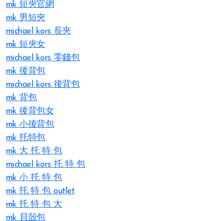
mk 短夾官網
mk 男短夾
michael kors 長夾
mk 短夾女
michael kors 零錢包
mk 後背包
michael kors 後背包
mk 背包
mk 後背包女
mk 小後背包
mk 托特包
mk 大 托 特 包
michael kors 托 特 包
mk 小 托 特 包
mk 托 特 包 outlet
mk 托 特 包 大
mk 貝殼包