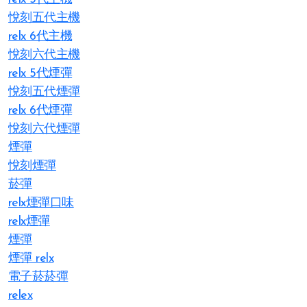
悅刻五代主機
relx 6代主機
悅刻六代主機
relx 5代煙彈
悅刻五代煙彈
relx 6代煙彈
悅刻六代煙彈
煙彈
悅刻煙彈
菸彈
relx煙彈口味
relx煙彈
煙彈
煙彈 relx
電子菸菸彈
relex