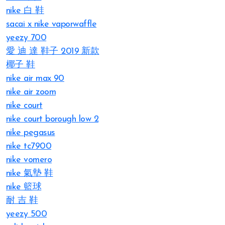
nike 白 鞋
sacai x nike vaporwaffle
yeezy 700
愛 迪 達 鞋子 2019 新款
椰子 鞋
nike air max 90
nike air zoom
nike court
nike court borough low 2
nike pegasus
nike tc7900
nike vomero
nike 氣墊 鞋
nike 籃球
耐 吉 鞋
yeezy 500