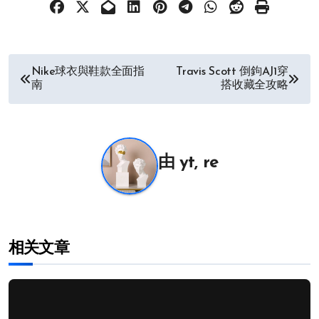
文
Nike球衣與鞋款全面指
Travis Scott 倒鉤AJ1穿
南
搭收藏全攻略
章
导
航
由
yt, re
相关文章