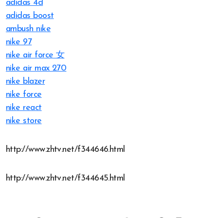
adidas 4d
adidas boost
ambush nike
nike 97
nike air force 女
nike air max 270
nike blazer
nike force
nike react
nike store
http://www.zhtv.net/f344646.html
http://www.zhtv.net/f344645.html