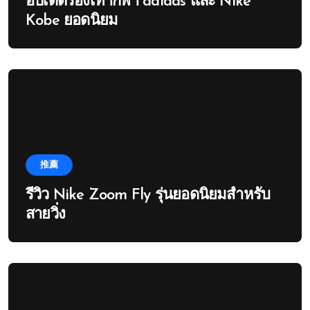
อัปเดตรองเท้ากีฬา adidas และ Nike
Kobe ยอดนิยม
推薦
รีวิว Nike Zoom Fly รุ่นยอดนิยมสำหรับ
สายวิ่ง