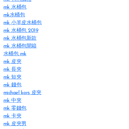
mk 水桶包
mk水桶包
mk 小羊皮水桶包
mk 水桶包 2019
mk 水桶包新款
mk 水桶包開箱
水桶包 mk
mk 皮夾
mk 長夾
mk 短夾
mk 錢包
michael kors 皮夾
mk 中夾
mk 零錢包
mk 卡夾
mk 皮夾男