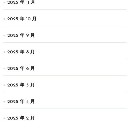
2025 年 11 月
2025 年 10 月
2025 年 9 月
2025 年 8 月
2025 年 6 月
2025 年 5 月
2025 年 4 月
2025 年 2 月