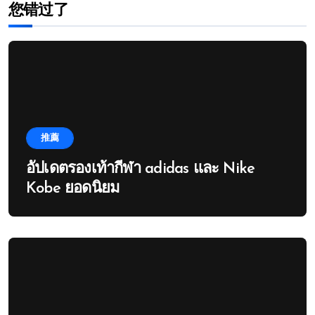
您错过了
推薦
อัปเดตรองเท้ากีฬา adidas และ Nike
Kobe ยอดนิยม