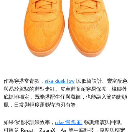
作為穿搭常青款，
nike dunk low
以低筒設計、豐富配色
與易於駕馭的鞋型走紅。皮革鞋面耐穿易保養，橡膠外
底抓地穩定，既能搭配牛仔與寬褲，也能融入簡約街頭
風，日常與輕度運動皆游刃有餘。
如果你追求訓練效率，
nike 慢跑 鞋
強調緩震與回彈。
可留意 React、ZoomX、Air 等中底科技，厚度與穩定