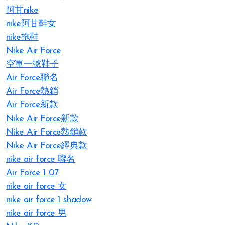
阿甘nike
nike阿甘鞋女
nike拖鞋
Nike Air Force
空軍一號鞋子
Air Force聯名
Air Force熱銷
Air Force新款
Nike Air Force新款
Nike Air Force熱銷款
Nike Air Force經典款
nike air force 聯名
Air Force 1 07
nike air force 女
nike air force 1 shadow
nike air force 男