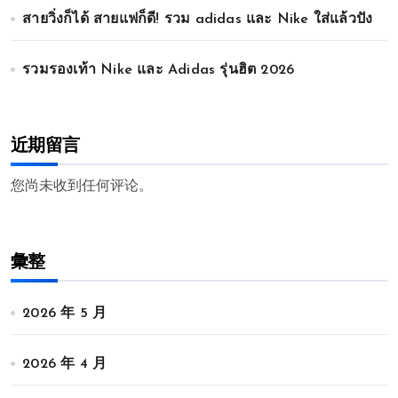
สายวิ่งก็ได้ สายแฟก็ดี! รวม adidas และ Nike ใส่แล้วปัง
รวมรองเท้า Nike และ Adidas รุ่นฮิต 2026
近期留言
您尚未收到任何评论。
彙整
2026 年 5 月
2026 年 4 月