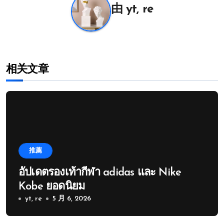
航
由
yt, re
相关文章
推薦
อัปเดตรองเท้ากีฬา adidas และ Nike
Kobe ยอดนิยม
yt, re
5 月 6, 2026