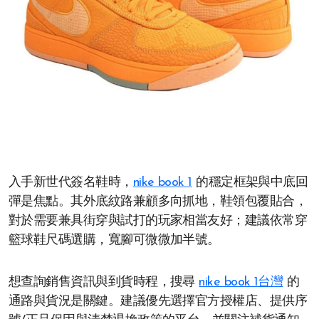
入手新世代簽名鞋時，
nike book 1
的穩定框架與中底回
彈是焦點。其外底紋路兼顧多向抓地，鞋領包覆貼合，
對於需要兼具街穿與試打的玩家相當友好；建議依常穿
籃球鞋尺碼選購，寬腳可微微加半號。
想查詢銷售資訊與到貨時程，搜尋
nike book 1台灣
的
通路與貨況是關鍵。建議優先選擇官方授權店、提供序