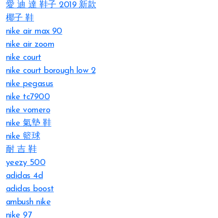
愛 迪 達 鞋子 2019 新款
椰子 鞋
nike air max 90
nike air zoom
nike court
nike court borough low 2
nike pegasus
nike tc7900
nike vomero
nike 氣墊 鞋
nike 籃球
耐 吉 鞋
yeezy 500
adidas 4d
adidas boost
ambush nike
nike 97