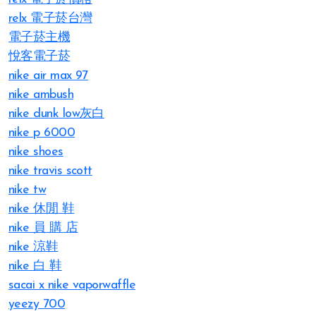
relx 電子菸台灣
電子菸主機
悅客電子菸
nike air max 97
nike ambush
nike dunk low灰白
nike p 6000
nike shoes
nike travis scott
nike tw
nike 休閒 鞋
nike 員 購 店
nike 涼鞋
nike 白 鞋
sacai x nike vaporwaffle
yeezy 700