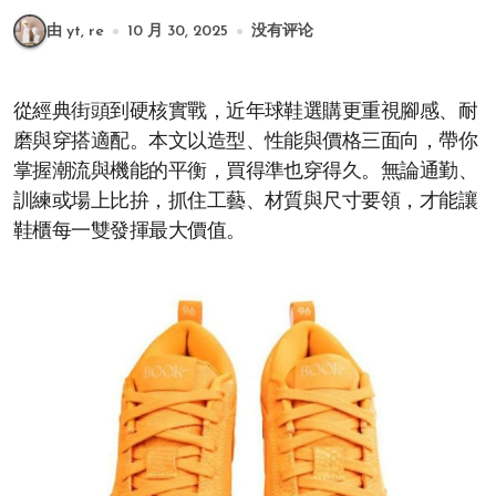
由 yt, re
10 月 30, 2025
没有评论
從經典街頭到硬核實戰，近年球鞋選購更重視腳感、耐
磨與穿搭適配。本文以造型、性能與價格三面向，帶你
掌握潮流與機能的平衡，買得準也穿得久。無論通勤、
訓練或場上比拚，抓住工藝、材質與尺寸要領，才能讓
鞋櫃每一雙發揮最大價值。