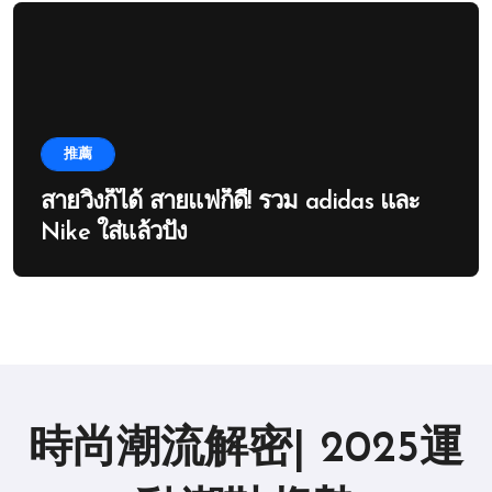
推薦
สายวิ่งก็ได้ สายแฟก็ดี! รวม adidas และ
Nike ใส่แล้วปัง
時尚潮流解密| 2025運