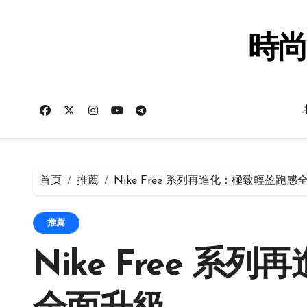
跳
转
到
時尚
内
容
首页
推薦
Nike Free 系列再進化：極致輕盈跑感
推薦
Nike Free 