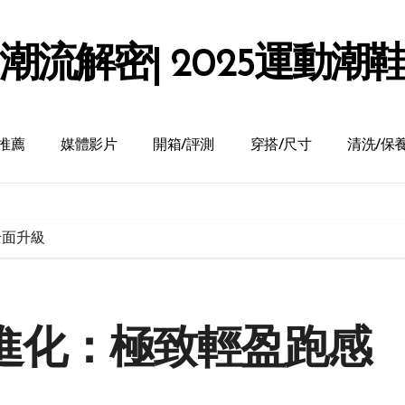
潮流解密| 2025運動潮
推薦
媒體影片
開箱/評測
穿搭/尺寸
清洗/保
全面升級
系列再進化：極致輕盈跑感