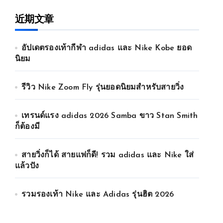
近期文章
อัปเดตรองเท้ากีฬา adidas และ Nike Kobe ยอด
นิยม
รีวิว Nike Zoom Fly รุ่นยอดนิยมสำหรับสายวิ่ง
เทรนด์แรง adidas 2026 Samba ขาว Stan Smith
ก็ต้องมี
สายวิ่งก็ได้ สายแฟก็ดี! รวม adidas และ Nike ใส่
แล้วปัง
รวมรองเท้า Nike และ Adidas รุ่นฮิต 2026