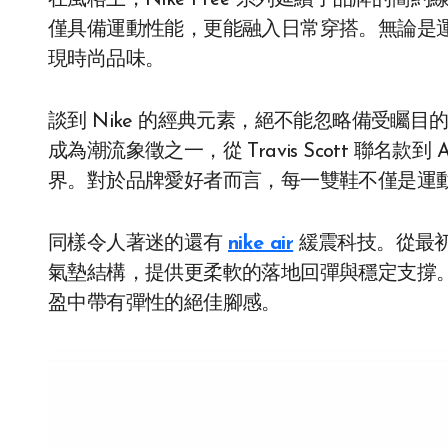
在風格上，Nike Free 系列延續了品牌的
僅具備運動性能，更能融入日常穿搭。無論是
現時尚品味。
談到 Nike 的經典元素，絕不能忽略備受矚目
成為潮流象徵之一，從 Travis Scott 聯名款到 
界。對於品牌愛好者而言，每一雙鞋不僅是運
同樣令人著迷的還有
nike air
緩震科技。從最初的
氣墊結構，提供更柔軟的落地回彈與穩定支撐。當
盈中帶有彈性的絕佳腳感。