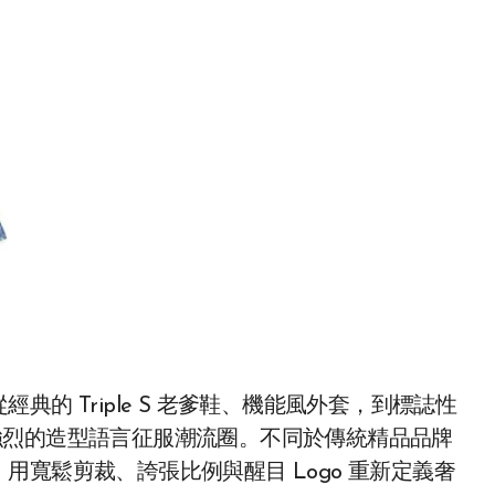
典的 Triple S 老爹鞋、機能風外套，到標誌性
GA 以其強烈的造型語言征服潮流圈。不同於傳統精品品牌
寬鬆剪裁、誇張比例與醒目 Logo 重新定義奢