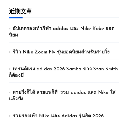
近期文章
อัปเดตรองเท้ากีฬา adidas และ Nike Kobe ยอด
นิยม
รีวิว Nike Zoom Fly รุ่นยอดนิยมสำหรับสายวิ่ง
เทรนด์แรง adidas 2026 Samba ขาว Stan Smith
ก็ต้องมี
สายวิ่งก็ได้ สายแฟก็ดี! รวม adidas และ Nike ใส่
แล้วปัง
รวมรองเท้า Nike และ Adidas รุ่นฮิต 2026