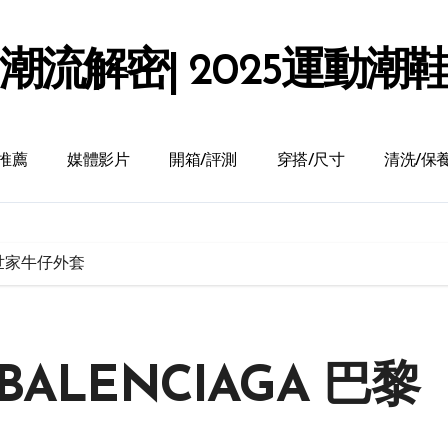
潮流解密| 2025運動潮
推薦
媒體影片
開箱/評測
穿搭/尺寸
清洗/保
黎世家牛仔外套
ALENCIAGA 巴黎