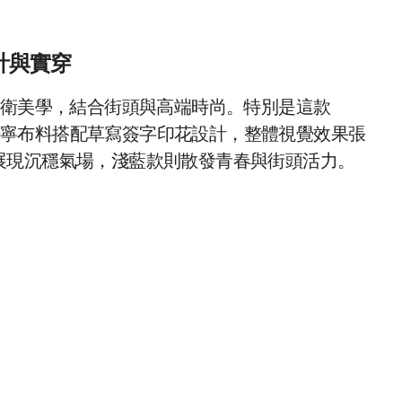
設計與實穿
衛美學，結合街頭與高端時尚。特別是這款
丹寧布料搭配草寫簽字印花設計，整體視覺效果張
展現沉穩氣場，淺藍款則散發青春與街頭活力。