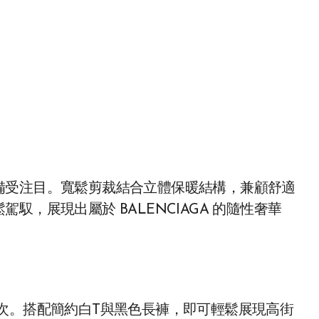
備受注目。寬鬆剪裁結合立體保暖結構，兼顧舒適
，展現出屬於 BALENCIAGA 的隨性奢華
次。搭配簡約白T與黑色長褲，即可輕鬆展現高街