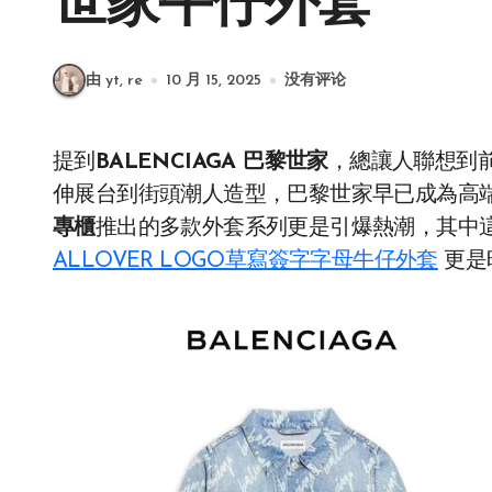
世家牛仔外套
由 yt, re
10 月 15, 2025
没有评论
提到
BALENCIAGA 巴黎世家
，總讓人聯想到
伸展台到街頭潮人造型，巴黎世家早已成為高
專櫃
推出的多款外套系列更是引爆熱潮，其中
ALLOVER LOGO草寫簽字字母牛仔外套
更是