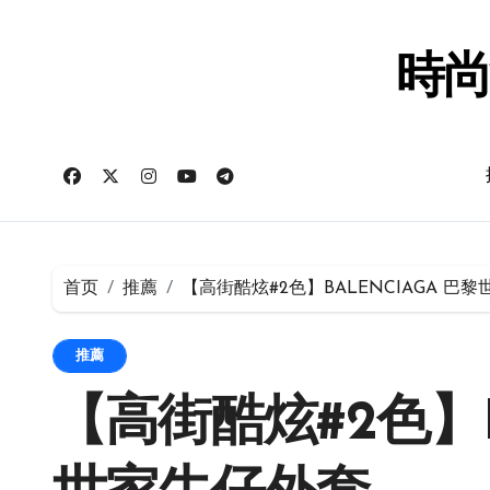
跳
转
到
時尚
内
容
首页
推薦
【高街酷炫#2色】BALENCIAGA 巴
推薦
【高街酷炫#2色】B