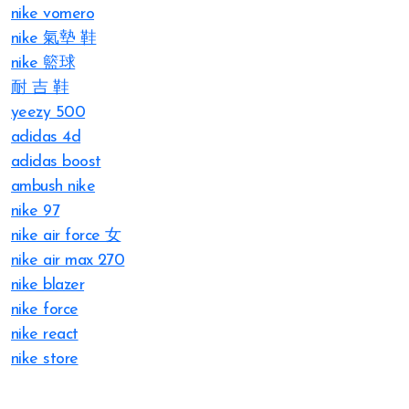
nike vomero
nike 氣墊 鞋
nike 籃球
耐 吉 鞋
yeezy 500
adidas 4d
adidas boost
ambush nike
nike 97
nike air force 女
nike air max 270
nike blazer
nike force
nike react
nike store