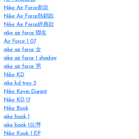
Nike Air Force新款
Nike Air Force熱銷款
Nike Air Force經典款
nike air force 聯名
Air Force 1 07
nike air force 女
nike air force 1 shadow
nike air force 男
Nike KD
nike kd trey 3
Nike Kevin Durant
Nike KD 17
Nike Book
nike book 1
nike book 1台灣
Nike Kook 1 EP