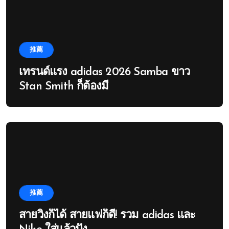
推薦
เทรนด์แรง adidas 2026 Samba ขาว
Stan Smith ก็ต้องมี
推薦
สายวิ่งก็ได้ สายแฟก็ดี! รวม adidas และ