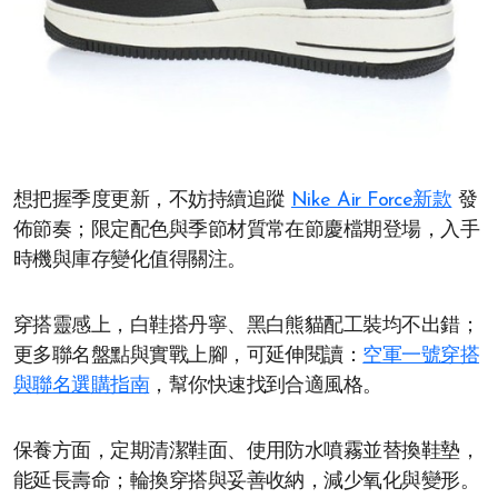
想把握季度更新，不妨持續追蹤
Nike Air Force新款
發
佈節奏；限定配色與季節材質常在節慶檔期登場，入手
時機與庫存變化值得關注。
穿搭靈感上，白鞋搭丹寧、黑白熊貓配工裝均不出錯；
更多聯名盤點與實戰上腳，可延伸閱讀：
空軍一號穿搭
與聯名選購指南
，幫你快速找到合適風格。
保養方面，定期清潔鞋面、使用防水噴霧並替換鞋墊，
能延長壽命；輪換穿搭與妥善收納，減少氧化與變形。