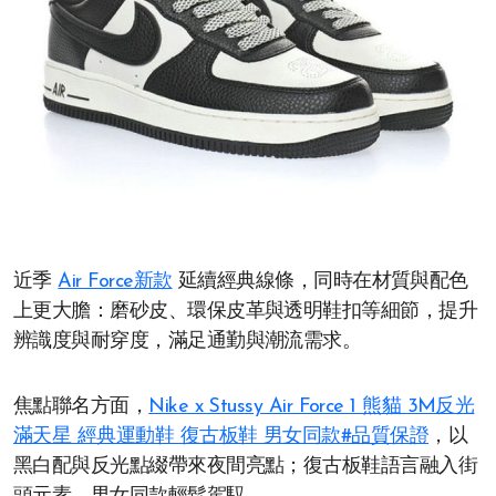
近季
Air Force新款
延續經典線條，同時在材質與配色
上更大膽：磨砂皮、環保皮革與透明鞋扣等細節，提升
辨識度與耐穿度，滿足通勤與潮流需求。
焦點聯名方面，
Nike x Stussy Air Force 1 熊貓 3M反光
滿天星 經典運動鞋 復古板鞋 男女同款#品質保證
，以
黑白配與反光點綴帶來夜間亮點；復古板鞋語言融入街