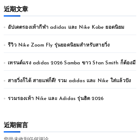
近期文章
อัปเดตรองเท้ากีฬา adidas และ Nike Kobe ยอดนิยม
รีวิว Nike Zoom Fly รุ่นยอดนิยมสำหรับสายวิ่ง
เทรนด์แรง adidas 2026 Samba ขาว Stan Smith ก็ต้องมี
สายวิ่งก็ได้ สายแฟก็ดี! รวม adidas และ Nike ใส่แล้วปัง
รวมรองเท้า Nike และ Adidas รุ่นฮิต 2026
近期留言
您尚未收到任何评论。