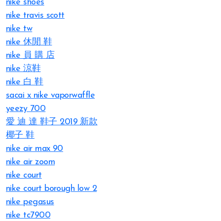
nike shoes
nike travis scott
nike tw
nike 休閒 鞋
nike 員 購 店
nike 涼鞋
nike 白 鞋
sacai x nike vaporwaffle
yeezy 700
愛 迪 達 鞋子 2019 新款
椰子 鞋
nike air max 90
nike air zoom
nike court
nike court borough low 2
nike pegasus
nike tc7900