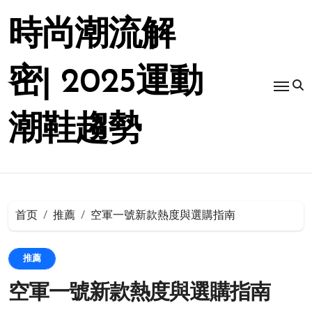
跳
转
時尚潮流解
到
内
容
密| 2025運動
潮鞋趨勢
首页
推薦
空軍一號新款熱度與選購指南
推薦
空軍一號新款熱度與選購指南