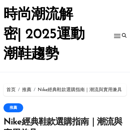
跳
转
時尚潮流解
到
内
容
密| 2025運動
潮鞋趨勢
首页
推薦
Nike經典鞋款選購指南｜潮流與實用兼具
推薦
Nike經典鞋款選購指南｜潮流與