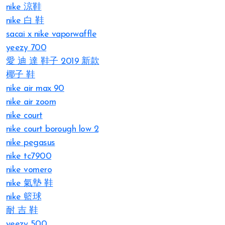
nike 涼鞋
nike 白 鞋
sacai x nike vaporwaffle
yeezy 700
愛 迪 達 鞋子 2019 新款
椰子 鞋
nike air max 90
nike air zoom
nike court
nike court borough low 2
nike pegasus
nike tc7900
nike vomero
nike 氣墊 鞋
nike 籃球
耐 吉 鞋
yeezy 500