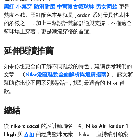
黑紅 小禁穿 防滑耐磨 中幫復古籃球鞋 男女同款
更是
熱度不減。黑紅配色本身就是 Jordan 系列最具代表性
的象徵之一，加上中幫設計兼顧舒適與支撐，不僅適合
籃球場上穿著，更是潮流穿搭的首選。
延伸閱讀推薦
如果你想更全面了解不同鞋款的特色，建議參考我們的
文章：
《
Nike潮流鞋款全面解析與選購指南
》
。該文將
幫助你比較不同系列與設計，找到最適合的 Nike 鞋
款。
總結
從
nike x sacai
的設計師聯名，到
Nike Air Jordan 1
High
與
AJ11
的經典籃球元素，Nike 一直持續引領潮