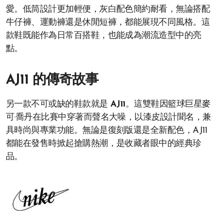
愛。低筒設計更加輕便，灰白配色簡約耐看，無論搭配
牛仔褲、運動褲還是休閒短褲，都能展現不同風格。這
款鞋既能作為日常百搭鞋，也能成為潮流造型中的亮
點。
AJ11 的傳奇故事
另一款不可或缺的鞋款就是
AJ11
。這雙鞋因籃球巨星麥
可·喬丹在比賽中穿著而聲名大噪，以漆皮設計聞名，兼
具時尚與專業功能。無論是復刻版還是全新配色，AJ11
都能在發售時掀起搶購熱潮，是收藏者眼中的經典珍
品。