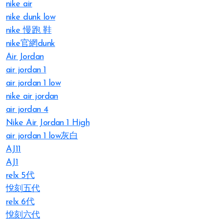
nike air​
nike dunk low
nike 慢跑 鞋
nike官網dunk
Air Jordan
air jordan 1
air jordan 1 low
nike air jordan
air jordan 4​
Nike Air Jordan 1 High
air jordan 1 low灰白
AJ11
AJ1
relx 5代
悅刻五代
relx 6代
悅刻六代