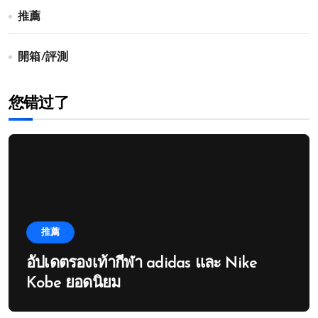
推薦
開箱/評測
您错过了
推薦
อัปเดตรองเท้ากีฬา adidas และ Nike
Kobe ยอดนิยม