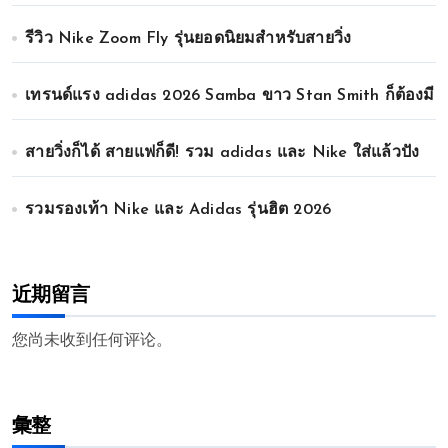
รีวิว Nike Zoom Fly รุ่นยอดนิยมสำหรับสายวิ่ง
เทรนด์แรง adidas 2026 Samba ขาว Stan Smith ก็ต้องมี
สายวิ่งก็ได้ สายแฟก็ดี! รวม adidas และ Nike ใส่แล้วปัง
รวมรองเท้า Nike และ Adidas รุ่นฮิต 2026
近期留言
您尚未收到任何评论。
彙整