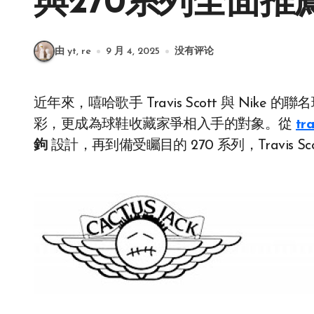
與270系列全面推
由 yt, re
9 月 4, 2025
没有评论
近年來，嘻哈歌手 Travis Scott 與 Nike 的聯名球鞋掀起全球潮流熱潮，不僅在街頭文化中大放異
彩，更成為球鞋收藏家爭相入手的對象。從
tr
鉤
設計，再到備受矚目的 270 系列，Travis