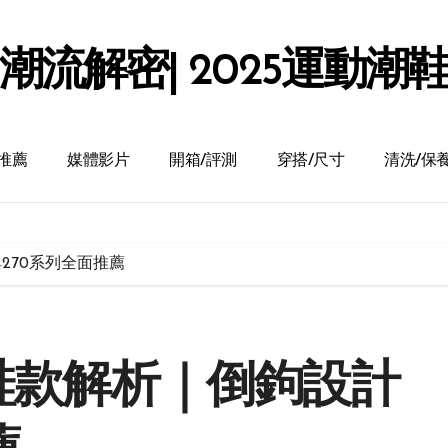
潮流解密| 2025運動潮
推薦
媒體影片
開箱/評測
穿搭/尺寸
清洗/保
計與270系列全面推薦
 聯名鞋款解析｜倒鉤設計