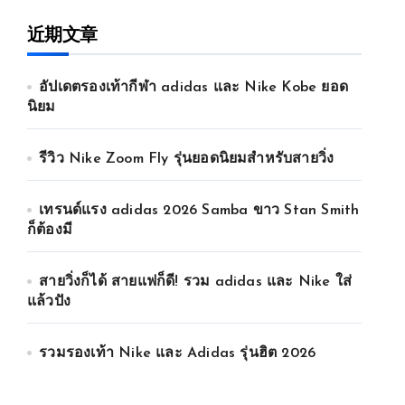
近期文章
อัปเดตรองเท้ากีฬา adidas และ Nike Kobe ยอด
นิยม
รีวิว Nike Zoom Fly รุ่นยอดนิยมสำหรับสายวิ่ง
เทรนด์แรง adidas 2026 Samba ขาว Stan Smith
ก็ต้องมี
สายวิ่งก็ได้ สายแฟก็ดี! รวม adidas และ Nike ใส่
แล้วปัง
รวมรองเท้า Nike และ Adidas รุ่นฮิต 2026