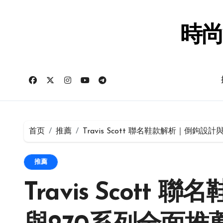
跳
转
到
時尚
内
容
首页
推薦
Travis Scott 聯名鞋款解析｜倒鉤設
推薦
Travis Scott