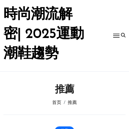
跳
转
時尚潮流解
到
内
容
密| 2025運動
潮鞋趨勢
推薦
首页
推薦