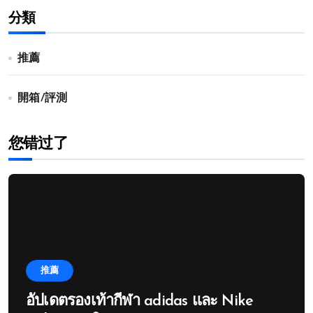
分類
推薦
開箱/評測
您错过了
推薦
อัปเดตรองเท้ากีฬา adidas และ Nike