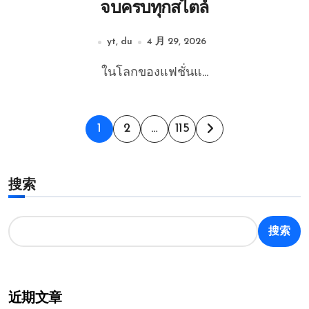
จบครบทุกสไตล์
yt, du
4 月 29, 2026
ในโลกของแฟชั่นแ...
文
1
2
…
115
章
搜索
分
页
搜索
近期文章