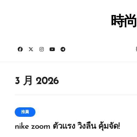
跳
转
到
時尚
内
容
3 月 2026
推薦
nike zoom ตัวแรง วิ่งลื่น คุ้มจัด!