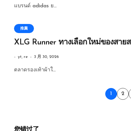
แบรนด์ adidas ย...
推薦
XLG Runner ทางเลือกใหม่ของสายส
yt, re
3 月 30, 2026
ตลาดรองเท้าผ้าใ...
文
1
2
章
分
您错过了