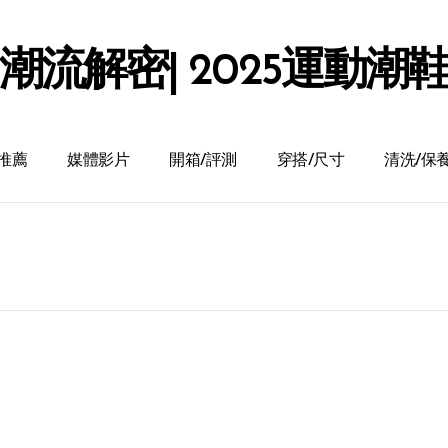
潮流解密| 2025運動潮
推薦
媒體影片
開箱/評測
穿搭/尺寸
清洗/保