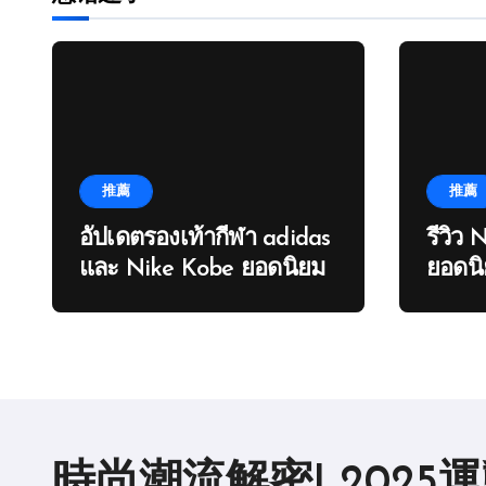
页
推薦
推薦
อัปเดตรองเท้ากีฬา adidas
รีวิว 
และ Nike Kobe ยอดนิยม
ยอดนิ
時尚潮流解密| 2025