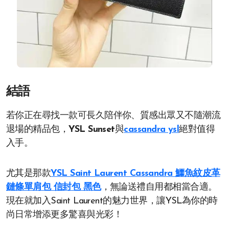
結語
若你正在尋找一款可長久陪伴你、質感出眾又不隨潮流
退場的精品包，
YSL Sunset
與
cassandra ysl
絕對值得
入手。
尤其是那款
YSL Saint Laurent Cassandra 鱷魚紋皮革
鏈條單肩包 信封包 黑色
，無論送禮自用都相當合適。
現在就加入Saint Laurent的魅力世界，讓YSL為你的時
尚日常增添更多驚喜與光彩！