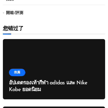
開箱/評測
您错过了
推薦
อัปเดตรองเท้ากีฬา adidas และ Nike
Kobe ยอดนิยม