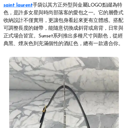
saint laurent
手袋以其方正外型與金屬LOGO點綴為特
色，是許多女星與時尚部落客的愛包之一。它的層疊式
收納設計不僅實用，更讓包身看起來更有立體感。搭配
可調整長度的鏈帶，能隨意切換成斜背或肩背，日常與
正式場合皆宜。Sunset系列推出多種尺寸與顏色，從經
典黑、煙灰色到充滿個性的酒紅色，總有一款適合你。