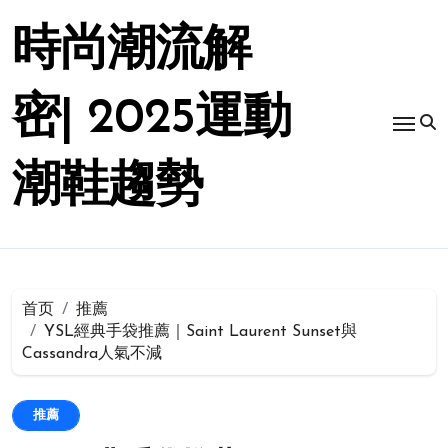
跳
转
時尚潮流解
到
内
容
密| 2025運動
潮鞋趨勢
首页
推薦
YSL經典手袋推薦｜Saint Laurent Sunset與
Cassandra人氣不減
推薦