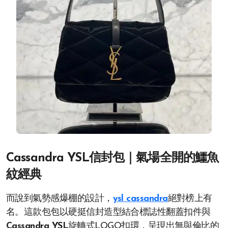
Cassandra YSL信封包｜氣場全開的鱷魚
紋經典
而說到氣勢感爆棚的設計，
ysl cassandra
絕對榜上有
名。這款包包以硬挺信封造型結合標誌性翻蓋扣件與
Cassandra YSL
旋轉式LOGO扣環，呈現出無與倫比的