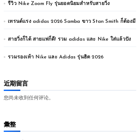
รีวิว Nike Zoom Fly รุ่นยอดนิยมสำหรับสายวิ่ง
เทรนด์แรง adidas 2026 Samba ขาว Stan Smith ก็ต้องมี
สายวิ่งก็ได้ สายแฟก็ดี! รวม adidas และ Nike ใส่แล้วปัง
รวมรองเท้า Nike และ Adidas รุ่นฮิต 2026
近期留言
您尚未收到任何评论。
彙整