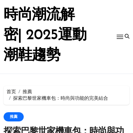
跳
转
時尚潮流解
到
内
容
密| 2025運動
潮鞋趨勢
首页
推薦
探索巴黎世家機車包：時尚與功能的完美結合
推薦
探索巴黎世家機車包：時尚與功