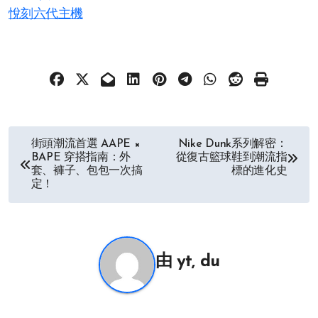
悅刻六代主機
文
街頭潮流首選 AAPE ×
Nike Dunk系列解密：
BAPE 穿搭指南：外
從復古籃球鞋到潮流指
章
套、褲子、包包一次搞
標的進化史
定！
导
航
由
yt, du