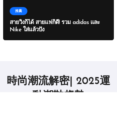
推薦
สายวิ่งก็ได้ สายแฟก็ดี! รวม adidas และ
Nike ใส่แล้วปัง
時尚潮流解密| 2025運
動潮鞋趨勢