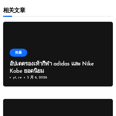
相关文章
推薦
อัปเดตรองเท้ากีฬา adidas และ Nike
Kobe ยอดนิยม
yt, re
5 月 6, 2026