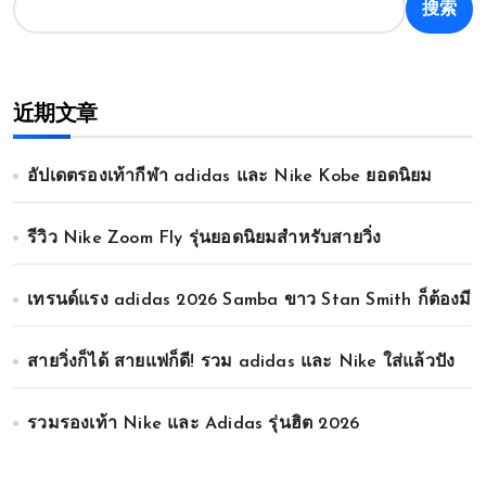
搜索
近期文章
อัปเดตรองเท้ากีฬา adidas และ Nike Kobe ยอดนิยม
รีวิว Nike Zoom Fly รุ่นยอดนิยมสำหรับสายวิ่ง
เทรนด์แรง adidas 2026 Samba ขาว Stan Smith ก็ต้องมี
สายวิ่งก็ได้ สายแฟก็ดี! รวม adidas และ Nike ใส่แล้วปัง
รวมรองเท้า Nike และ Adidas รุ่นฮิต 2026