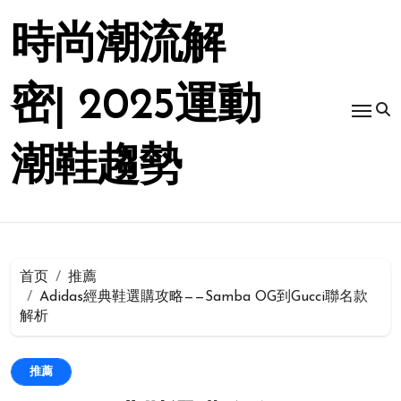
跳
转
時尚潮流解
到
内
容
密| 2025運動
潮鞋趨勢
首页
推薦
Adidas經典鞋選購攻略——Samba OG到Gucci聯名款
解析
推薦