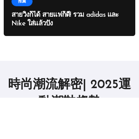
推薦
สายวิ่งก็ได้ สายแฟก็ดี! รวม adidas และ
Nike ใส่แล้วปัง
時尚潮流解密| 2025運
動潮鞋趨勢