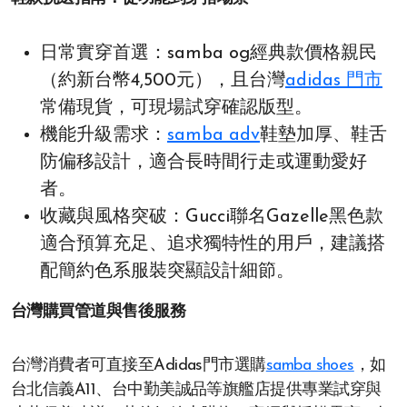
日常實穿首選：samba og經典款價格親民
（約新台幣4,500元），且台灣
adidas 門市
常備現貨，可現場試穿確認版型。
機能升級需求：
samba adv
鞋墊加厚、鞋舌
防偏移設計，適合長時間行走或運動愛好
者。
收藏與風格突破：Gucci聯名Gazelle黑色款
適合預算充足、追求獨特性的用戶，建議搭
配簡約色系服裝突顯設計細節。
台灣購買管道與售後服務
台灣消費者可直接至Adidas門市選購
samba shoes
，如
台北信義A11、台中勤美誠品等旗艦店提供專業試穿與