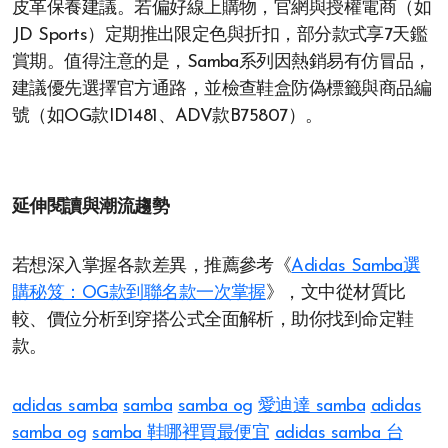
皮革保養建議。若偏好線上購物，官網與授權電商（如
JD Sports）定期推出限定色與折扣，部分款式享7天鑑
賞期。值得注意的是，Samba系列因熱銷易有仿冒品，
建議優先選擇官方通路，並檢查鞋盒防偽標籤與商品編
號（如OG款ID1481、ADV款B75807）。
延伸閱讀與潮流趨勢
若想深入掌握各款差異，推薦參考《
Adidas Samba選
購秘笈：OG款到聯名款一次掌握
》，文中從材質比
較、價位分析到穿搭公式全面解析，助你找到命定鞋
款。
adidas samba
samba
samba og
愛迪達 samba
adidas
samba og
samba 鞋哪裡買最便宜
adidas samba 台