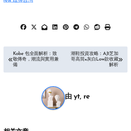
relx 煙彈台灣
文
Kobe 包全面解析：致
潮鞋投資攻略：AJ1芝加
敬傳奇，潮流與實用兼
哥高筒×灰白Low款收藏
章
備
解析
导
航
由
yt, re