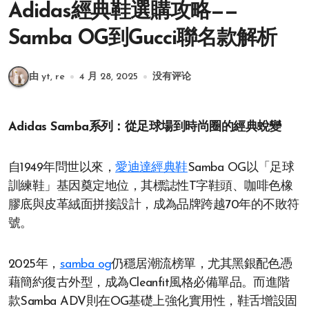
Adidas經典鞋選購攻略——
Samba OG到Gucci聯名款解析
由 yt, re
4 月 28, 2025
没有评论
Adidas Samba系列：從足球場到時尚圈的經典蛻變
自1949年問世以來，
愛迪達經典鞋
Samba OG以「足球
訓練鞋」基因奠定地位，其標誌性T字鞋頭、咖啡色橡
膠底與皮革絨面拼接設計，成為品牌跨越70年的不敗符
號。
2025年，
samba og
仍穩居潮流榜單，尤其黑銀配色憑
藉簡約復古外型，成為Cleanfit風格必備單品。而進階
款Samba ADV則在OG基礎上強化實用性，鞋舌增設固