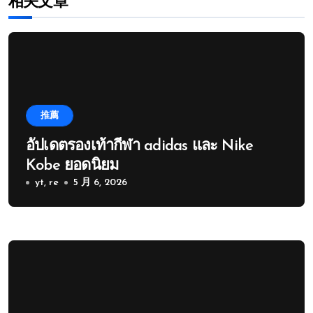
相关文章
推薦
อัปเดตรองเท้ากีฬา adidas และ Nike
Kobe ยอดนิยม
yt, re
5 月 6, 2026