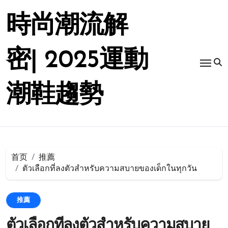
跳
转
時尚潮流解
到
内
容
密| 2025運動
潮鞋趨勢
首页
推薦
ตัวเลือกที่ลงตัวสำหรับความสบายของเด็กในทุกวัน
推薦
ตัวเลือกที่ลงตัวสำหรับความสบาย