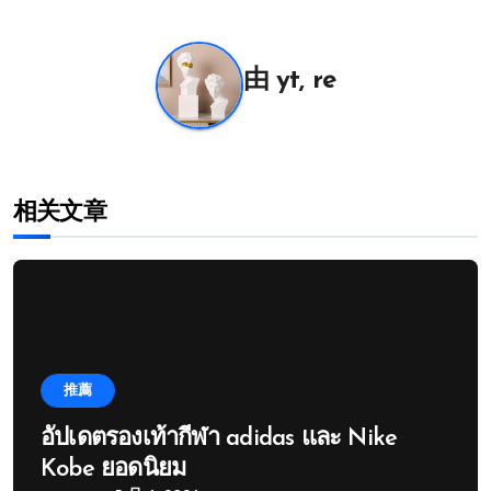
航
由
yt, re
相关文章
推薦
อัปเดตรองเท้ากีฬา adidas และ Nike
Kobe ยอดนิยม