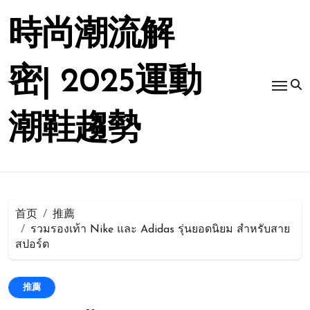
跳
转
時尚潮流解
到
内
容
密| 2025運動
潮鞋趨勢
首页
推薦
รวมรองเท้า Nike และ Adidas รุ่นยอดนิยม สำหรับสาย
สปอร์ต
推薦