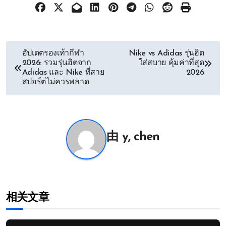
文
อัปเดตรองเท้ากีฬา
Nike vs Adidas รุ่นฮิต
2026: รวมรุ่นฮิตจาก
ใส่สบาย คุ้มค่าที่สุด
章
Adidas และ Nike ที่สาย
2026
สปอร์ตไม่ควรพลาด
导
航
由
y, chen
相关文章