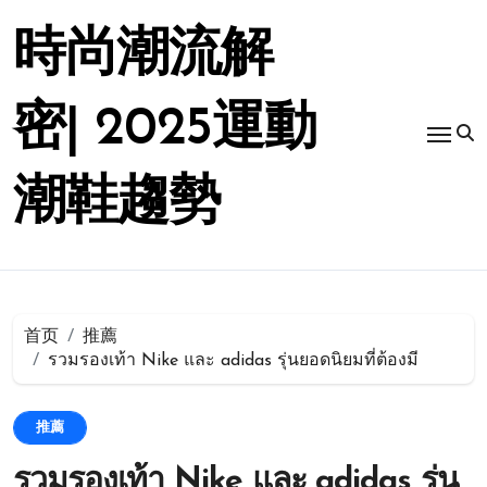
跳
转
時尚潮流解
到
内
容
密| 2025運動
潮鞋趨勢
首页
推薦
รวมรองเท้า Nike และ adidas รุ่นยอดนิยมที่ต้องมี
推薦
รวมรองเท้า Nike และ adidas รุ่น