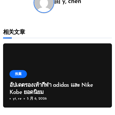
由
y, chen
相关文章
推薦
อัปเดตรองเท้ากีฬา adidas และ Nike
Kobe ยอดนิยม
yt, re
5 月 6, 2026