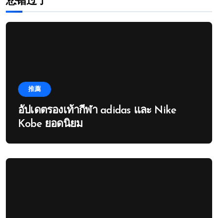
您错过了
推薦
อัปเดตรองเท้ากีฬา adidas และ Nike
Kobe ยอดนิยม