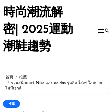
跳
转
時尚潮流解
到
内
容
密| 2025運動
潮鞋趨勢
首页
推薦
รวมสนีกเกอร์ Nike และ adidas รุ่นฮิต ใส่เท่ ใส่สบาย
ไม่มีเอาต์
推薦