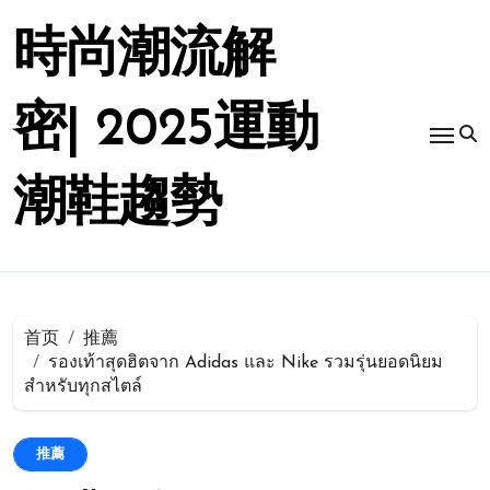
跳
转
時尚潮流解
到
内
容
密| 2025運動
潮鞋趨勢
首页
推薦
รองเท้าสุดฮิตจาก Adidas และ Nike รวมรุ่นยอดนิยม
สำหรับทุกสไตล์
推薦