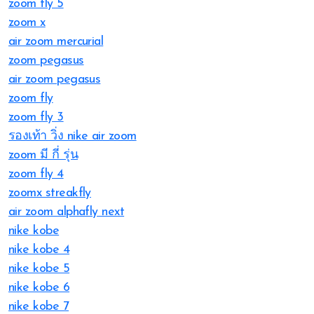
zoom fly 5
zoom x
air zoom mercurial
zoom pegasus
air zoom pegasus
zoom fly
zoom fly 3
รองเท้า วิ่ง nike air zoom
zoom มี กี่ รุ่น
zoom fly 4
zoomx streakfly
air zoom alphafly next
nike kobe
nike kobe 4
nike kobe 5
nike kobe 6
nike kobe 7