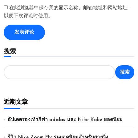
在此浏览器中保存我的显示名称、邮箱地址和网站地址，
以便下次评论时使用。
搜索
搜索
近期文章
อัปเดตรองเท้ากีฬา adidas และ Nike Kobe ยอดนิยม
รีวิว Nike Zoom Fly รุ่นยอดนิยมสำหรับสายวิ่ง