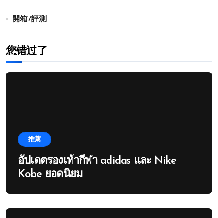
開箱/評測
您错过了
推薦
อัปเดตรองเท้ากีฬา adidas และ Nike
Kobe ยอดนิยม