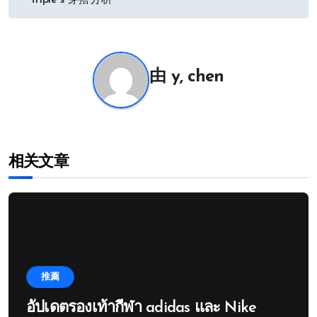
章
triple s 穿搭分析
导
航
由
y, chen
相关文章
推薦
อัปเดตรองเท้ากีฬา adidas และ Nike