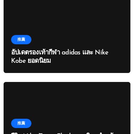
推薦
อัปเดตรองเท้ากีฬา adidas และ Nike
Kobe ยอดนิยม
推薦