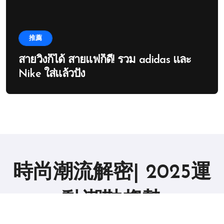
推薦
สายวิ่งก็ได้ สายแฟก็ดี! รวม adidas และ
Nike ใส่แล้วปัง
時尚潮流解密| 2025運
動潮鞋趨勢