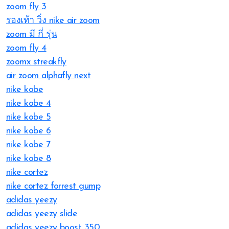
zoom fly 3
รองเท้า วิ่ง nike air zoom
zoom มี กี่ รุ่น
zoom fly 4
zoomx streakfly
air zoom alphafly next
nike kobe
nike kobe 4
nike kobe 5
nike kobe 6
nike kobe 7
nike kobe 8
nike cortez
nike cortez forrest gump
adidas yeezy
adidas yeezy slide
adidas yeezy boost 350