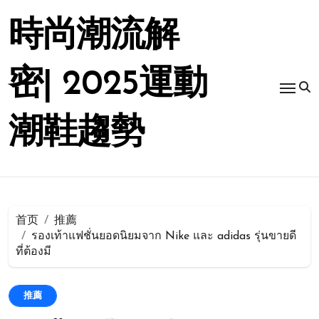
跳
转
時尚潮流解
到
内
容
密| 2025運動
潮鞋趨勢
首页
推薦
รองเท้าแฟชั่นยอดนิยมจาก Nike และ adidas รุ่นขายดี
ที่ต้องมี
推薦