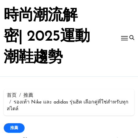
跳
转
時尚潮流解
到
内
容
密| 2025運動
潮鞋趨勢
首页
推薦
รองเท้า Nike และ adidas รุ่นฮิต เลือกคู่ที่ใช่สำหรับทุก
สไตล์
推薦