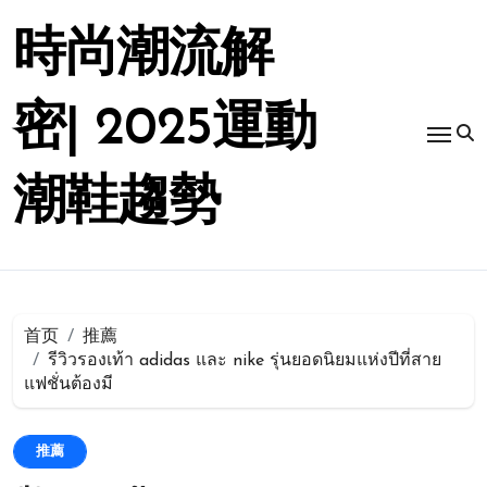
跳
转
時尚潮流解
到
内
容
密| 2025運動
潮鞋趨勢
首页
推薦
รีวิวรองเท้า adidas และ nike รุ่นยอดนิยมแห่งปีที่สาย
แฟชั่นต้องมี
推薦