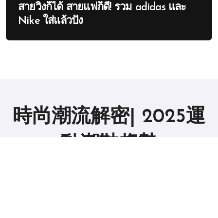
สายวิ่งก็ได้ สายแฟก็ดี! รวม adidas และ
Nike ใส่แล้วปัง
時尚潮流解密| 2025運
動潮鞋趨勢