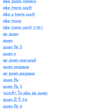
nike zoom vomero
nike travis scott
nike x travis scott
nike travis
nike travis scott ราคา
air zoom
zoom
zoom fly 5
zoom x
air zoom mercurial
zoom pegasus
air zoom pegasus
zoom fly
zoom fly 3
รองเท้า วิ่ง nike air zoom
zoom มี กี่ รุ่น
zoom fly 4