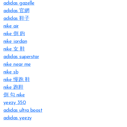
adidas gazelle
adidas 官網
adidas 鞋子
nike air
nike 倒 鉤
nike jordan
nike 女 鞋
adidas superstar
nike near me
nike sb
nike 慢跑 鞋
nike 跑鞋
倒 勾 nike
yeezy 350
adidas ultra boost
adidas yeezy