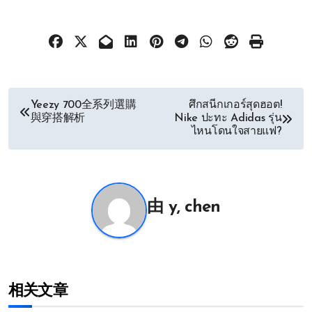
文
Yeezy 700全系列選購
ศึกสนีกเกอร์สุดฮอต!
與穿搭解析
Nike ปะทะ Adidas รุ่น
章
ไหนโดนใจสายแฟ?
导
航
由
y, chen
相关文章