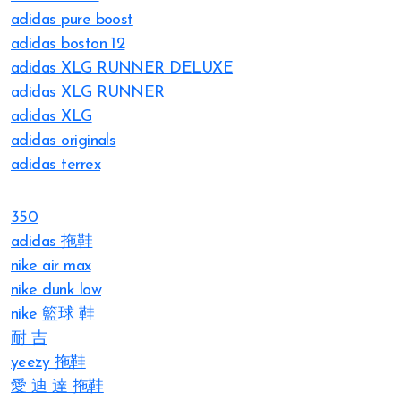
adidas pure boost
adidas boston 12
adidas XLG RUNNER DELUXE
adidas XLG RUNNER
adidas XLG
adidas originals
adidas terrex
350
adidas 拖鞋
nike air max
nike dunk low
nike 籃球 鞋
耐 吉
yeezy 拖鞋
愛 迪 達 拖鞋