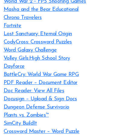
World War 2－FPS Shooting Games
Masha and the Bear Educational
Chrono Travelers
Fortnite
Lost Sanctuary: Eternal Origin
CodyCross: Crossword Puzzles
Word Galaxy Challenge
Volley Girls:High School Story
Dayforce
BattleCry: World War Game RPG
PDF Reader – Document Editor
Doc Reader: View All Files
Docusign – Upload & Sign Docs
Dungeon Defense Survivor.io
Plants vs. Zombies™
SimCity BuildIt
Crossword Master – Word Puzzle