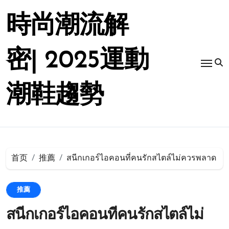
跳
转
時尚潮流解
到
内
容
密| 2025運動
潮鞋趨勢
首页
推薦
สนีกเกอร์ไอคอนที่คนรักสไตล์ไม่ควรพลาด
推薦
สนีกเกอร์ไอคอนที่คนรักสไตล์ไม่