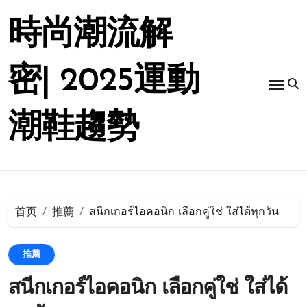
跳
转
時尚潮流解
到
内
容
密| 2025運動
潮鞋趨勢
首页
推薦
สนีกเกอร์ไอคอนิก เลือกคู่ใช่ ใส่ได้ทุกวัน
推薦
สนีกเกอร์ไอคอนิก เลือกคู่ใช่ ใส่ได้