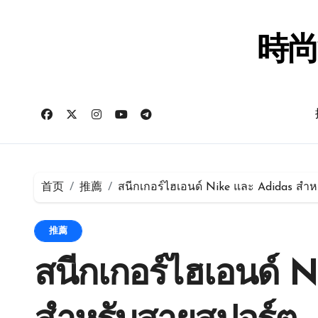
跳
转
到
時尚
内
容
首页
推薦
สนีกเกอร์ไฮเอนด์ Nike และ Adidas สำ
推薦
สนีกเกอร์ไฮเอนด์ 