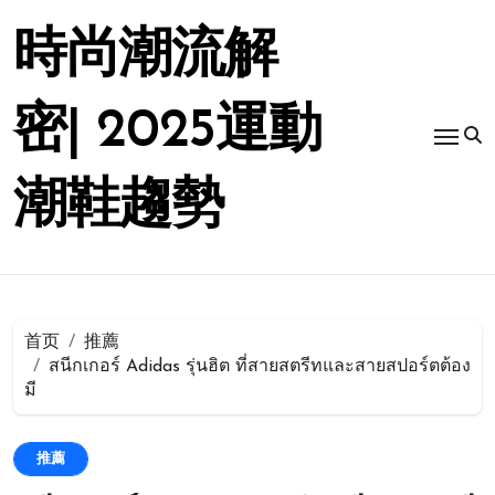
跳
转
時尚潮流解
到
内
容
密| 2025運動
潮鞋趨勢
首页
推薦
สนีกเกอร์ Adidas รุ่นฮิต ที่สายสตรีทและสายสปอร์ตต้อง
มี
推薦