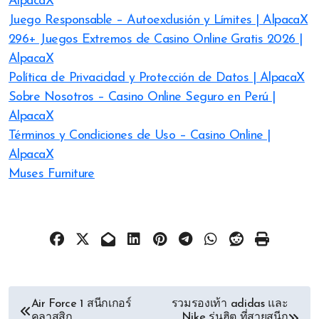
AlpacaX
Juego Responsable – Autoexclusión y Límites | AlpacaX
296+ Juegos Extremos de Casino Online Gratis 2026 |
AlpacaX
Política de Privacidad y Protección de Datos | AlpacaX
Sobre Nosotros – Casino Online Seguro en Perú |
AlpacaX
Términos y Condiciones de Uso – Casino Online |
AlpacaX
Muses Furniture
文
Air Force 1 สนีกเกอร์
รวมรองเท้า adidas และ
คลาสสิก
Nike รุ่นฮิต ที่สายสนีก