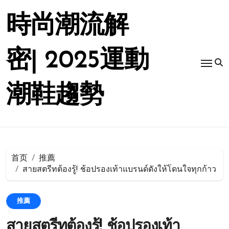
跳
转
時尚潮流解
到
内
容
密| 2025運動
潮鞋趨勢
首页
推薦
สายสตรีทต้องรู้! ช้อปรองเท้าแบรนด์ดังให้โดนใจทุกก้าว
推薦
สายสตรีทต้องรู้! ช้อปรองเท้า