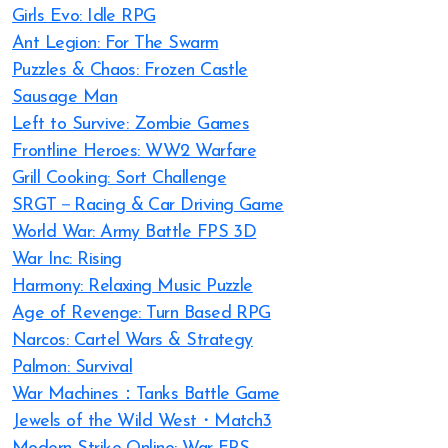
Girls Evo: Idle RPG
Ant Legion: For The Swarm
Puzzles & Chaos: Frozen Castle
Sausage Man
Left to Survive: Zombie Games
Frontline Heroes: WW2 Warfare
Grill Cooking: Sort Challenge
SRGT－Racing & Car Driving Game
World War: Army Battle FPS 3D
War Inc: Rising
Harmony: Relaxing Music Puzzle
Age of Revenge: Turn Based RPG
Narcos: Cartel Wars & Strategy
Palmon: Survival
War Machines：Tanks Battle Game
Jewels of the Wild West・Match3