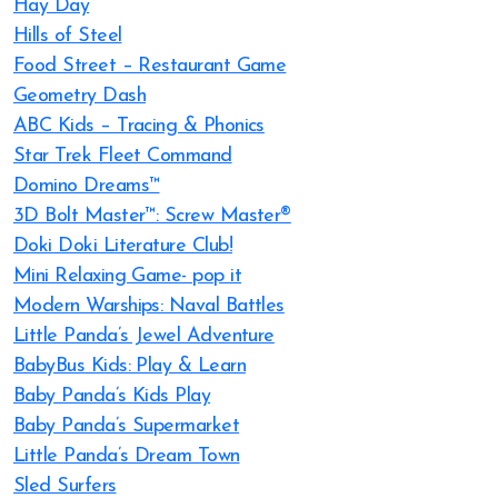
Hay Day
Hills of Steel
Food Street – Restaurant Game
Geometry Dash
ABC Kids – Tracing & Phonics
Star Trek Fleet Command
Domino Dreams™
3D Bolt Master™: Screw Master®
Doki Doki Literature Club!
Mini Relaxing Game- pop it
Modern Warships: Naval Battles
Little Panda’s Jewel Adventure
BabyBus Kids: Play & Learn
Baby Panda’s Kids Play
Baby Panda’s Supermarket
Little Panda’s Dream Town
Sled Surfers