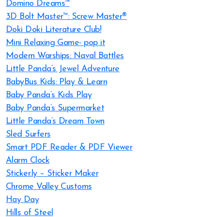
Domino Dreams™
3D Bolt Master™: Screw Master®
Doki Doki Literature Club!
Mini Relaxing Game- pop it
Modern Warships: Naval Battles
Little Panda’s Jewel Adventure
BabyBus Kids: Play & Learn
Baby Panda’s Kids Play
Baby Panda’s Supermarket
Little Panda’s Dream Town
Sled Surfers
Smart PDF Reader & PDF Viewer
Alarm Clock
Sticker.ly – Sticker Maker
Chrome Valley Customs
Hay Day
Hills of Steel