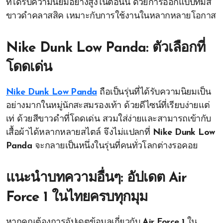
ที่ได้รับความนิยมอย่างสูงในตอนนี้ ด้วยการออกแบบที่มีสี
ขาวดำคลาสสิค เหมาะกับการใช้งานในหลากหลายโอกาส
Nike Dunk Low Panda: ตัวเลือกที่
โดดเด่น
Nike Dunk Low Panda
ถือเป็นรุ่นที่ได้รับความนิยมเป็น
อย่างมากในหมู่นักสะสมรองเท้า ด้วยดีไซน์ที่เรียบง่ายแต่
เท่ ด้วยสีขาวดำที่โดดเด่น สวมใส่ง่ายและสามารถเข้ากับ
เสื้อผ้าได้หลากหลายสไตล์ จึงไม่แปลกที่
Nike Dunk Low
Panda
จะกลายเป็นหนึ่งในรุ่นที่คนทั่วโลกต่างรอคอย
แนะนำบทความอื่นๆ: อัปเดต Air
Force 1 ในไทยครบทุกมุม
หากคุณต้องการอัปเดตข้อมูลเกี่ยวกับ
Air Force 1
ใน