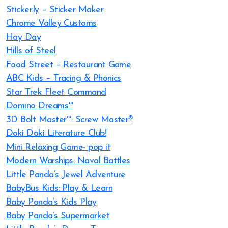
Sticker.ly – Sticker Maker
Chrome Valley Customs
Hay Day
Hills of Steel
Food Street – Restaurant Game
ABC Kids – Tracing & Phonics
Star Trek Fleet Command
Domino Dreams™
3D Bolt Master™: Screw Master®
Doki Doki Literature Club!
Mini Relaxing Game- pop it
Modern Warships: Naval Battles
Little Panda’s Jewel Adventure
BabyBus Kids: Play & Learn
Baby Panda’s Kids Play
Baby Panda’s Supermarket