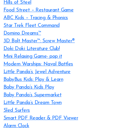
Hills of Steel
Food Street – Restaurant Game
ABC Kids – Tracing & Phonics
Star Trek Fleet Command
Domino Dreams™
3D Bolt Master™: Screw Master®
Doki Doki Literature Club!
Mini Relaxing Game- pop it
Modern Warships: Naval Battles
Little Panda’s Jewel Adventure
BabyBus Kids: Play & Learn
Baby Panda’s Kids Play
Baby Panda’s Supermarket
Little Panda’s Dream Town
Sled Surfers
Smart PDF Reader & PDF Viewer
Alarm Clock