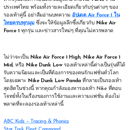
ประเทศไทย พร้อมทั้งรายละเอียดเกี่ยวกับรุ่นต่างๆ ของ
รองเท้าคู่นี้ อย่าลืมอ่านบทความ
อัปเดต Air Force 1 ใน
ไทยครบทุกมุม
ซึ่งจะให้ข้อมูลลึกซึ้งเกี่ยวกับ
Nike Air
Force 1
ทุกรุ่น และข่าวสารใหม่ๆ ที่คุณไม่ควรพลาด
ไม่ว่าจะเป็น
Nike Air Force 1 High
,
Nike Air Force 1
Mid
, หรือ
Nike Dunk Low
รองเท้าเหล่านี้ต่างเป็นรุ่นที่ได้
รับความนิยมและเป็นที่ต้องการของคนรักแฟชั่นทั่วโลก
โดยเฉพาะ
Nike Dunk Low Panda
ที่กลายเป็นรองเท้า
สุดฮิตในช่วงนี้ หากคุณกำลังมองหารองเท้า Nike ที่ตอบ
โจทย์ทั้งในเรื่องของการใช้งานและความแฟชั่น ต้องไม่
พลาดที่จะลองรองเท้าเหล่านี้
ABC Kids – Tracing & Phonics
Star Trek Fleet Command