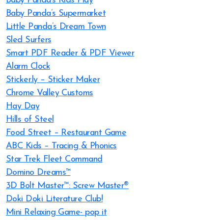
Baby Panda’s Kids Play
Baby Panda’s Supermarket
Little Panda’s Dream Town
Sled Surfers
Smart PDF Reader & PDF Viewer
Alarm Clock
Sticker.ly – Sticker Maker
Chrome Valley Customs
Hay Day
Hills of Steel
Food Street – Restaurant Game
ABC Kids – Tracing & Phonics
Star Trek Fleet Command
Domino Dreams™
3D Bolt Master™: Screw Master®
Doki Doki Literature Club!
Mini Relaxing Game- pop it