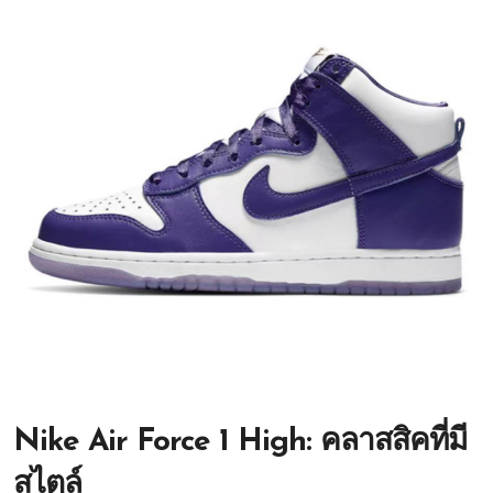
Nike Air Force 1 High: คลาสสิคที่มี
สไตล์