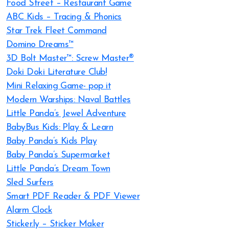
Food Street – Restaurant Game
ABC Kids – Tracing & Phonics
Star Trek Fleet Command
Domino Dreams™
3D Bolt Master™: Screw Master®
Doki Doki Literature Club!
Mini Relaxing Game- pop it
Modern Warships: Naval Battles
Little Panda’s Jewel Adventure
BabyBus Kids: Play & Learn
Baby Panda’s Kids Play
Baby Panda’s Supermarket
Little Panda’s Dream Town
Sled Surfers
Smart PDF Reader & PDF Viewer
Alarm Clock
Sticker.ly – Sticker Maker