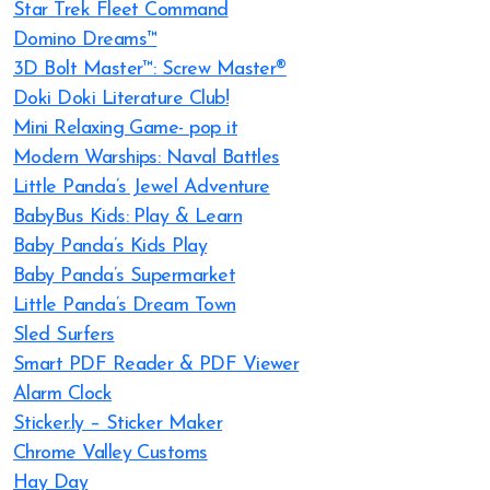
Star Trek Fleet Command
Domino Dreams™
3D Bolt Master™: Screw Master®
Doki Doki Literature Club!
Mini Relaxing Game- pop it
Modern Warships: Naval Battles
Little Panda’s Jewel Adventure
BabyBus Kids: Play & Learn
Baby Panda’s Kids Play
Baby Panda’s Supermarket
Little Panda’s Dream Town
Sled Surfers
Smart PDF Reader & PDF Viewer
Alarm Clock
Sticker.ly – Sticker Maker
Chrome Valley Customs
Hay Day