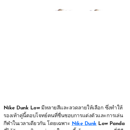
Nike Dunk Low
มีหลายสีและลวดลายให้เลือก ซึ่งทำให้
รองเท้าคู่นี้ตอบโจทย์คนที่ชื่นชอบการแต่งตัวและการเล่น
กีฬาในเวลาเดียวกัน โดยเฉพาะ
Nike Dunk
Low Panda