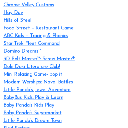
Chrome Valley Customs
Hay Day
Hills of Steel
Food Street – Restaurant Game
ABC Kids – Tracing & Phonics
Star Trek Fleet Command
Domino Dreams™
3D Bolt Master™: Screw Master®
Doki Doki Literature Club!
Mini Relaxing Game- pop it
Modern Warships: Naval Battles
Little Panda’s Jewel Adventure
BabyBus Kids: Play & Learn
Baby Panda’s Kids Play
Baby Panda’s Supermarket
Little Panda’s Dream Town