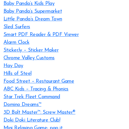
Baby Panda’s Kids Play
Baby Panda’s Supermarket
Little Panda’s Dream Town
Sled Surfers
Smart PDF Reader & PDF Viewer
Alarm Clock
Sticker.ly – Sticker Maker
Chrome Valley Customs
Hay Day
Hills of Steel
Food Street – Restaurant Game
ABC Kids – Tracing & Phonics
Star Trek Fleet Command
Domino Dreams™
3D Bolt Master™: Screw Master®
Doki Doki Literature Club!
Mini Relaxing Game- pop it