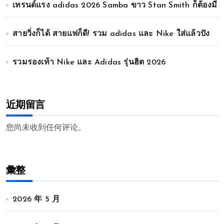
เทรนด์แรง adidas 2026 Samba ขาว Stan Smith ก็ต้องมี
สายวิ่งก็ได้ สายแฟก็ดี! รวม adidas และ Nike ใส่แล้วปัง
รวมรองเท้า Nike และ Adidas รุ่นฮิต 2026
近期留言
您尚未收到任何评论。
彙整
2026 年 5 月