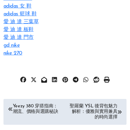
adidas 女 鞋
adidas 籃球 鞋
愛 迪 達 三葉草
愛 迪 達 板鞋
愛 迪 達 門市
gd nike
nike 270
文
Yeezy 380 穿搭指南：
聖羅蘭 YSL 後背包魅力
潮流、價格與選購秘訣
解析：優雅與實用兼具
章
的時尚選擇