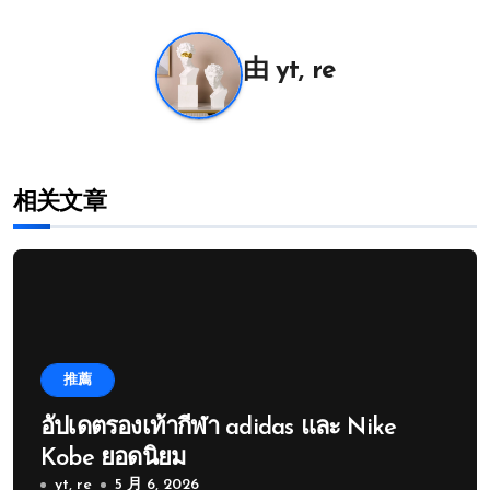
导
航
由
yt, re
相关文章
推薦
อัปเดตรองเท้ากีฬา adidas และ Nike
Kobe ยอดนิยม
yt, re
5 月 6, 2026