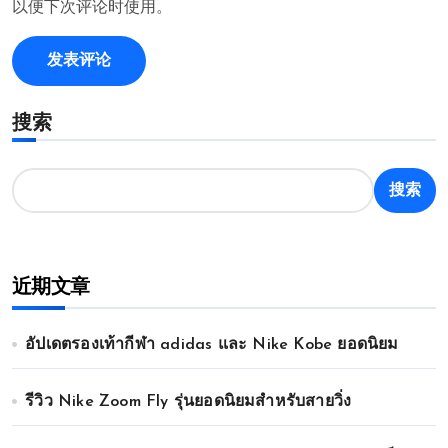
以便下次评论时使用。
搜索
搜索
近期文章
อัปเดตรองเท้ากีฬา adidas และ Nike Kobe ยอดนิยม
รีวิว Nike Zoom Fly รุ่นยอดนิยมสำหรับสายวิ่ง