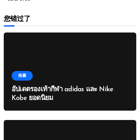
您错过了
推薦
อัปเดตรองเท้ากีฬา adidas และ Nike
Kobe ยอดนิยม