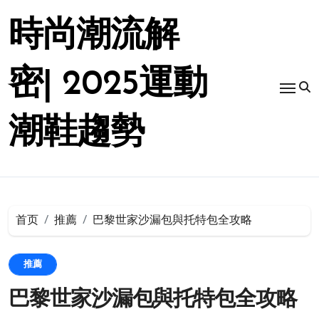
跳
转
時尚潮流解
到
内
容
密| 2025運動
潮鞋趨勢
首页
推薦
巴黎世家沙漏包與托特包全攻略
推薦
巴黎世家沙漏包與托特包全攻略