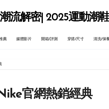
潮流解密| 2025運動潮
推薦
媒體影片
開箱/評測
穿搭/尺寸
清洗/保
薦
ike官網熱銷經典