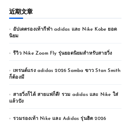
近期文章
อัปเดตรองเท้ากีฬา adidas และ Nike Kobe ยอด
นิยม
รีวิว Nike Zoom Fly รุ่นยอดนิยมสำหรับสายวิ่ง
เทรนด์แรง adidas 2026 Samba ขาว Stan Smith
ก็ต้องมี
สายวิ่งก็ได้ สายแฟก็ดี! รวม adidas และ Nike ใส่
แล้วปัง
รวมรองเท้า Nike และ Adidas รุ่นฮิต 2026