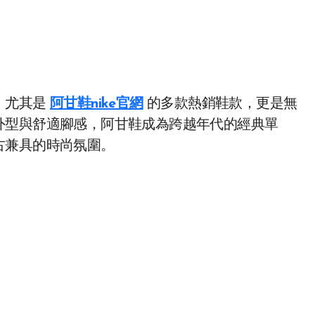
，尤其是
阿甘鞋nike官網
的多款熱銷鞋款，更是無
外型與舒適腳感，阿甘鞋成為跨越年代的經典單
古兼具的時尚氛圍。