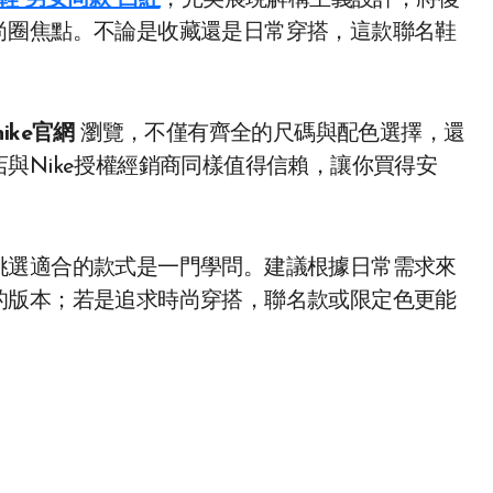
步鞋 男女同款 白紅
，完美展現解構主義設計，將復
尚圈焦點。不論是收藏還是日常穿搭，這款聯名鞋
ike官網
瀏覽，不僅有齊全的尺碼與配色選擇，還
與Nike授權經銷商同樣值得信賴，讓你買得安
挑選適合的款式是一門學問。建議根據日常需求來
的版本；若是追求時尚穿搭，聯名款或限定色更能