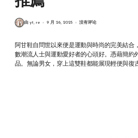
推薦
由 yt, re
9 月 26, 2025
没有评论
阿甘鞋自問世以來便是運動與時尚的完美結合
數潮流人士與運動愛好者的心頭好。憑藉簡約
品。無論男女，穿上這雙鞋都能展現輕便與復