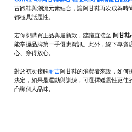
Cortez 4.0阿甘鞋聯名 輕便時尚 解構複古跑
古跑鞋與潮流元素結合，讓阿甘鞋再次成為時
都極具話題性。
若你想購買正品與最新款，建議直接至
阿甘鞋n
能掌握品牌第一手優惠資訊。此外，線下專賣店
心、穿得放心。
對於初次接觸
耐吉
阿甘鞋的消費者來說，如何
決定，如果是運動與訓練，可選擇緩震性更佳
凸顯個人品味。