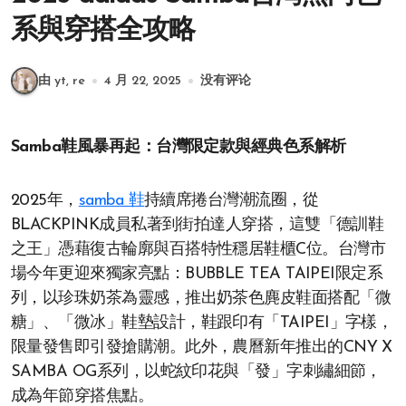
系與穿搭全攻略
由 yt, re
4 月 22, 2025
没有评论
Samba鞋風暴再起：台灣限定款與經典色系解析
2025年，
samba 鞋
持續席捲台灣潮流圈，從
BLACKPINK成員私著到街拍達人穿搭，這雙「德訓鞋
之王」憑藉復古輪廓與百搭特性穩居鞋櫃C位。台灣市
場今年更迎來獨家亮點：BUBBLE TEA TAIPEI限定系
列，以珍珠奶茶為靈感，推出奶茶色麂皮鞋面搭配「微
糖」、「微冰」鞋墊設計，鞋跟印有「TAIPEI」字樣，
限量發售即引發搶購潮。此外，農曆新年推出的CNY X
SAMBA OG系列，以蛇紋印花與「發」字刺繡細節，
成為年節穿搭焦點。