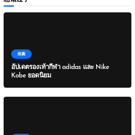
推薦
อัปเดตรองเท้ากีฬา adidas และ Nike
Kobe ยอดนิยม