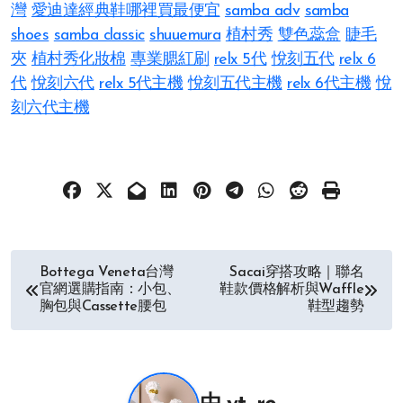
灣
愛迪達經典鞋哪裡買最便宜
samba adv
samba
shoes
samba classic
shuuemura
植村秀
雙色蕊盒
睫毛
夾
植村秀化妝棉
專業腮紅刷
relx 5代
悅刻五代
relx 6
代
悅刻六代
relx 5代主機
悅刻五代主機
relx 6代主機
悅
刻六代主機
文
Bottega Veneta台灣
Sacai穿搭攻略｜聯名
官網選購指南：小包、
鞋款價格解析與Waffle
章
胸包與Cassette腰包
鞋型趨勢
导
航