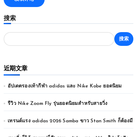
搜索
搜索
近期文章
อัปเดตรองเท้ากีฬา adidas และ Nike Kobe ยอดนิยม
รีวิว Nike Zoom Fly รุ่นยอดนิยมสำหรับสายวิ่ง
เทรนด์แรง adidas 2026 Samba ขาว Stan Smith ก็ต้องมี