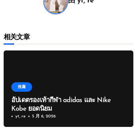
由
yt, re
相关文章
推薦
อัปเดตรองเท้ากีฬา adidas และ Nike
Kobe ยอดนิยม
yt, re
5 月 6, 2026