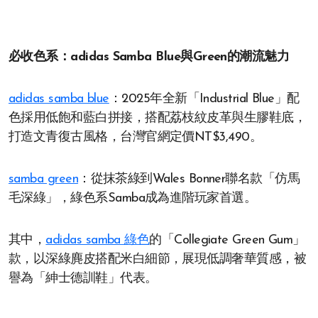
必收色系：adidas Samba Blue與Green的潮流魅力
adidas samba blue
：2025年全新「Industrial Blue」配
色採用低飽和藍白拼接，搭配荔枝紋皮革與生膠鞋底，
打造文青復古風格，台灣官網定價NT$3,490。
samba green
：從抹茶綠到Wales Bonner聯名款「仿馬
毛深綠」，綠色系Samba成為進階玩家首選。
其中，
adidas samba 綠色
的「Collegiate Green Gum」
款，以深綠麂皮搭配米白細節，展現低調奢華質感，被
譽為「紳士德訓鞋」代表。