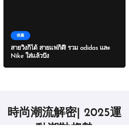
推薦
สายวิ่งก็ได้ สายแฟก็ดี! รวม adidas และ
Nike ใส่แล้วปัง
時尚潮流解密| 2025運