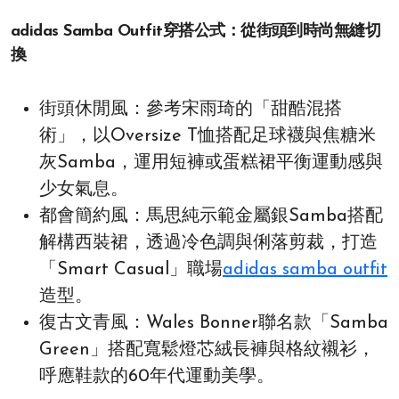
adidas Samba Outfit穿搭公式：從街頭到時尚無縫切
換
街頭休閒風：參考宋雨琦的「甜酷混搭
術」，以Oversize T恤搭配足球襪與焦糖米
灰Samba，運用短褲或蛋糕裙平衡運動感與
少女氣息。
都會簡約風：馬思純示範金屬銀Samba搭配
解構西裝裙，透過冷色調與俐落剪裁，打造
「Smart Casual」職場
adidas samba outfit
造型。
復古文青風：Wales Bonner聯名款「Samba
Green」搭配寬鬆燈芯絨長褲與格紋襯衫，
呼應鞋款的60年代運動美學。