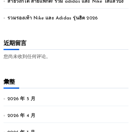
สายวิ่งก็ได้ สายแฟก็ดี! รวม adidas และ Nike ใส่แล้วปัง
รวมรองเท้า Nike และ Adidas รุ่นฮิต 2026
近期留言
您尚未收到任何评论。
彙整
2026 年 5 月
2026 年 4 月