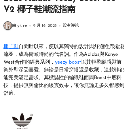
V2 椰子鞋潮流指南
由 yt, re
9 月 16, 2025
没有评论
椰子鞋
自問世以來，便以其獨特的設計與舒適性席捲潮
流圈，成為街頭時尚的代名詞。作為Adidas與Kanye
West合作的經典系列，
yeezy boost
以其輕盈腳感與前
衛外型深受喜愛。無論是日常穿搭還是收藏，這款鞋都
能完美滿足需求。其標誌性的編織鞋面與Boost中底科
技，提供無與倫比的緩震效果，讓你無論走多久都感到
舒適。