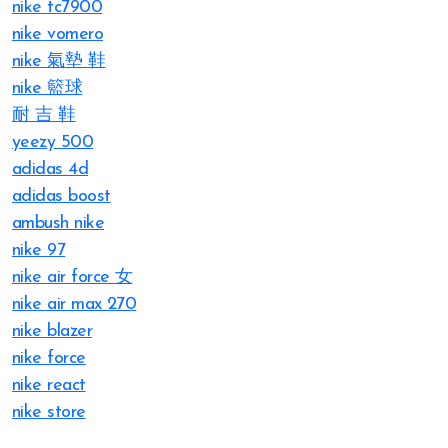
nike tc7900
nike vomero
nike 氣墊 鞋
nike 籃球
耐 吉 鞋
yeezy 500
adidas 4d
adidas boost
ambush nike
nike 97
nike air force 女
nike air max 270
nike blazer
nike force
nike react
nike store