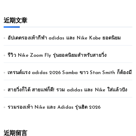
近期文章
อัปเดตรองเท้ากีฬา adidas และ Nike Kobe ยอดนิยม
รีวิว Nike Zoom Fly รุ่นยอดนิยมสำหรับสายวิ่ง
เทรนด์แรง adidas 2026 Samba ขาว Stan Smith ก็ต้องมี
สายวิ่งก็ได้ สายแฟก็ดี! รวม adidas และ Nike ใส่แล้วปัง
รวมรองเท้า Nike และ Adidas รุ่นฮิต 2026
近期留言