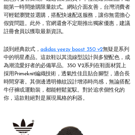
能第一時間搶購限量款式。網站介面友善，台灣消費者
可輕鬆瀏覽並選購，搭配快速配送服務，讓你無需擔心
假貨問題。此外，官網還會不定期推出獨家優惠，建議
註冊會員以獲取最新資訊。
談到經典款式，
adidas yeezy boost 350 v2
無疑是系列
中的明星產品。這款鞋以其流線型設計與多變配色，成
為潮流愛好者的必備單品。350 V2系列在鞋面材質上
採用Primeknit編織技術，透氣性佳且貼合腳型，適合長
時間穿著。其側邊透明條紋設計增添時尚感，無論搭配
牛仔褲或運動裝，都能輕鬆駕馭。對於追求個性化的
你，這款鞋絕對是展現風格的利器。