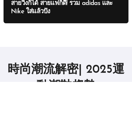
สายวิ่งก็ได้ สายแฟก็ดี! รวม adidas และ
Nike ใส่แล้วปัง
時尚潮流解密| 2025運
動潮鞋趨勢