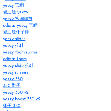
yeezy 官網
愛迪達 yeezy
yeezy 官網購買
adidas yeezy 官網
愛迪達椰子鞋
yeezy slides
yeezy 拖鞋
yeezy foam runner
adidas foam
yeezy slide 拖鞋
yeezy runners
yeezy 350
350 鞋子
yeezy 350 v2
yeezy boost 350 v2
椰子 350