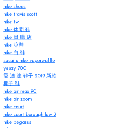
nike shoes
nike travis scott
nike tw
nike 休閒 鞋
nike 員 購 店
nike 涼鞋
nike 白 鞋
sacai x nike vaporwaffle
yeezy 700
愛 迪 達 鞋子 2019 新款
椰子 鞋
nike air max 90
nike air zoom
nike court
nike court borough low 2
nike pegasus