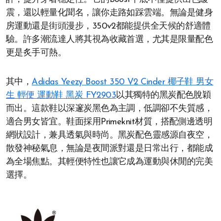
震，還以輕量化聞名，讓你走路如踩雲端。無論是健身
房運動還是街頭漫步，350v2都能提供全天候的舒適體
驗。許多潮流達人將其視為收藏首選，尤其是限量配色
更是炙手可熱。
其中，
Adidas Yeezy Boost 350 V2 Cinder 椰子鞋 男女
生 輕便 運動鞋 黑炭 FY2903
以其獨特的黑炭配色脫穎
而出。這款鞋以深邃炭黑色為主調，低調卻不失質感，
適合男女皆宜。鞋面採用Primeknit材質，搭配側邊透明
網狀設計，兼具透氣與時尚。黑炭配色靈感源自夜空，
散發神秘氣息，無論是夜間派對還是日常出行，都能成
為全場焦點。其輕便特性也讓它成為運動與休閒的完美
選擇。