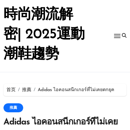
跳
转
時尚潮流解
到
内
容
密| 2025運動
潮鞋趨勢
首页
推薦
Adidas ไอคอนสนีกเกอร์ที่ไม่เคยตกยุค
推薦
Adidas ไอคอนสนีกเกอร์ที่ไม่เคย