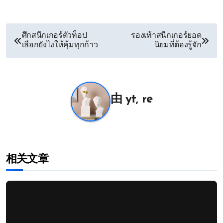
文
ศึกสนีกเกอร์ตัวท็อป
รองเท้าสนีกเกอร์ยอด
เลือกยังไงให้คุ้มทุกก้าว
นิยมที่ต้องรู้จัก
章
导
航
由
yt, re
相关文章