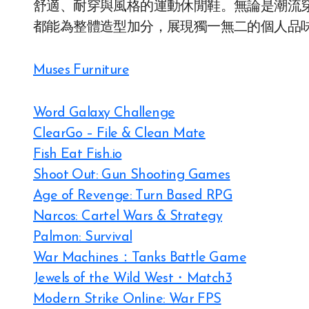
舒適、耐穿與風格的運動休閒鞋。無論是潮流
都能為整體造型加分，展現獨一無二的個人品
Muses Furniture
Word Galaxy Challenge
ClearGo – File & Clean Mate
Fish Eat Fish.io
Shoot Out: Gun Shooting Games
Age of Revenge: Turn Based RPG
Narcos: Cartel Wars & Strategy
Palmon: Survival
War Machines：Tanks Battle Game
Jewels of the Wild West・Match3
Modern Strike Online: War FPS