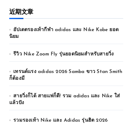
近期文章
อัปเดตรองเท้ากีฬา adidas และ Nike Kobe ยอด
นิยม
รีวิว Nike Zoom Fly รุ่นยอดนิยมสำหรับสายวิ่ง
เทรนด์แรง adidas 2026 Samba ขาว Stan Smith
ก็ต้องมี
สายวิ่งก็ได้ สายแฟก็ดี! รวม adidas และ Nike ใส่
แล้วปัง
รวมรองเท้า Nike และ Adidas รุ่นฮิต 2026