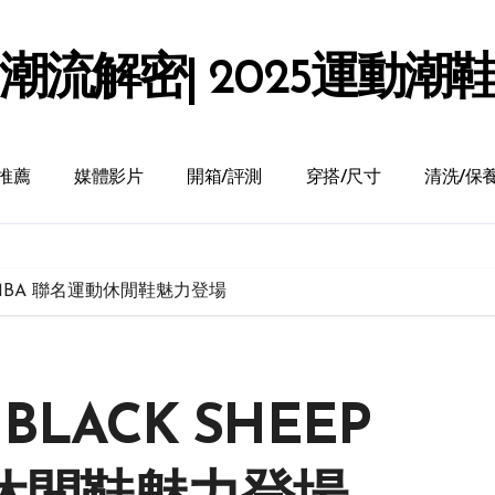
潮流解密| 2025運動潮
推薦
媒體影片
開箱/評測
穿搭/尺寸
清洗/保
P SAMBA 聯名運動休閒鞋魅力登場
 BLACK SHEEP