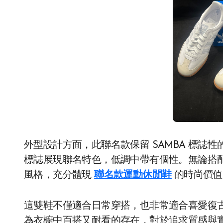
外型設計方面，此聯名款保留 SAMBA 標誌
標誌展現聯名特色，低調中帶有個性。無論搭
風格，充分體現
聯名款運動休閒鞋
的時尚價值
這雙鞋不僅適合日常穿搭，也非常適合喜愛復
為衣櫥中百搭又耐看的存在，對於追求質感與