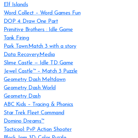
Elf Islands
Word Collect – Word Games Fun
DOP 4: Draw One Part
Primitive Brothers : Idle Game
Tank Firing
Park Town:Match 3 with a story
Data Recovery:Media
Slime Castle — Idle TD Game
Jewel Castle™ – Match 3 Puzzle
Geometry Dash Meltdown
Geometry Dash World
Geometry Dash
ABC Kids – Tracing & Phonics
Star Trek Fleet Command
Domino Dreams™
Tacticool: PvP Action Shooter
Block Jam 3D: Color Puzzle