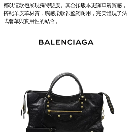
都以這款包展現獨特態度。其金扣版本更顯華麗質感，
搭配羊皮革材質，觸感柔軟卻堅韌耐用，完美體現了法
式奢華與實用性的結合。