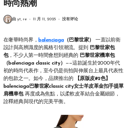
時尚熱潮
由 yt, re
11 月 11, 2025
没有评论
在奢華時尚界，
balenciaga
（巴黎世家）
一直以前衛
設計與高辨識度的風格引領潮流。提到
巴黎世家包
包
，不少人第一時間會想到經典的
巴黎世家機車包
（balenciaga classic city）
——這款誕生於2000年代
初的時尚代表作，至今仍是街拍與伸展台上最具代表性
的包款之一。如今，品牌推出的
【原版皮#2色】
balenciaga巴黎世家classic city女士羊皮革金扣手提單
肩機車包
再度成為焦點，以柔軟皮革結合金屬細節，
詮釋經典與現代的完美平衡。