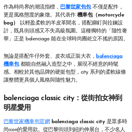
作為時尚界的潮流指標，
巴黎世家包包
不僅是配件，
更是風格態度的象徵。其代表作
機車包（motorcycle
bag）
以輕盈柔軟的羊皮革聞名，搭配鉚釘與拉鍊設
計，既具街頭感又不失高級氛圍。這種獨特的「隨性奢
華」正是 balenciaga 能在全球時尚圈屹立不搖的原因。
無論是搭配牛仔外套、皮衣或正裝大衣，
balenciaga
機車包
都能自然融入造型之中，展現不經意的時髦
感。相較於其他品牌的硬挺包型，city 系列的柔軟線條
讓整體更具個人風格與隨性魅力。
balenciaga classic city：從街拍女神到
明星愛用
巴黎世家機車包官網
balenciaga classic city
是眾多時
尚icon的愛用款。從巴黎街頭到紐約伸展台，不少名人