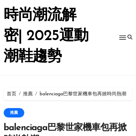
跳
转
時尚潮流解
到
内
容
密| 2025運動
潮鞋趨勢
首页
推薦
balenciaga巴黎世家機車包再掀時尚熱潮
推薦
balenciaga巴黎世家機車包再掀