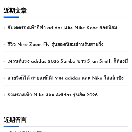
近期文章
อัปเดตรองเท้ากีฬา adidas และ Nike Kobe ยอดนิยม
รีวิว Nike Zoom Fly รุ่นยอดนิยมสำหรับสายวิ่ง
เทรนด์แรง adidas 2026 Samba ขาว Stan Smith ก็ต้องมี
สายวิ่งก็ได้ สายแฟก็ดี! รวม adidas และ Nike ใส่แล้วปัง
รวมรองเท้า Nike และ Adidas รุ่นฮิต 2026
近期留言