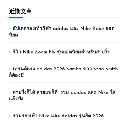
近期文章
อัปเดตรองเท้ากีฬา adidas และ Nike Kobe ยอด
นิยม
รีวิว Nike Zoom Fly รุ่นยอดนิยมสำหรับสายวิ่ง
เทรนด์แรง adidas 2026 Samba ขาว Stan Smith
ก็ต้องมี
สายวิ่งก็ได้ สายแฟก็ดี! รวม adidas และ Nike ใส่
แล้วปัง
รวมรองเท้า Nike และ Adidas รุ่นฮิต 2026