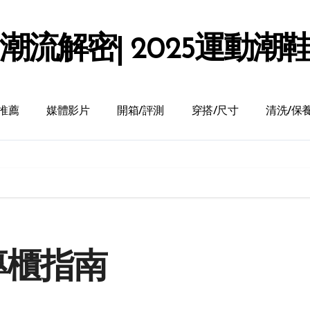
潮流解密| 2025運動潮
推薦
媒體影片
開箱/評測
穿搭/尺寸
清洗/保
灣專櫃指南