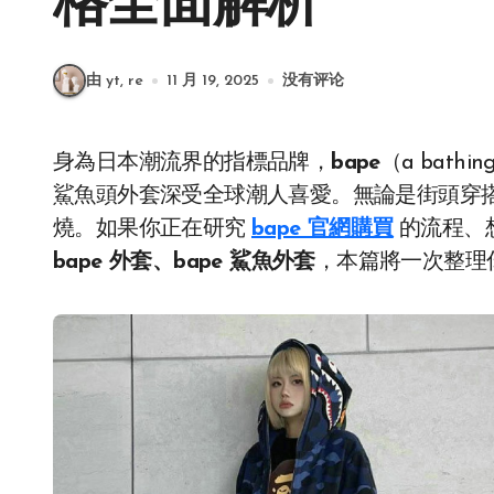
格全面解析
由 yt, re
11 月 19, 2025
没有评论
身為日本潮流界的指標品牌，
bape
（a bat
鯊魚頭外套深受全球潮人喜愛。無論是街頭穿搭
燒。如果你正在研究
bape 官網購買
的流程、
bape 外套、bape 鯊魚外套
，本篇將一次整理