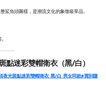
可拼出完整鯊魚頭圖樣，是潮流文化的象徵級單品。
搭。
光斑點迷彩雙帽衛衣（黑/白）
魚頭夜光斑點迷彩雙帽衛衣 黑/白 男女同款#買到賺