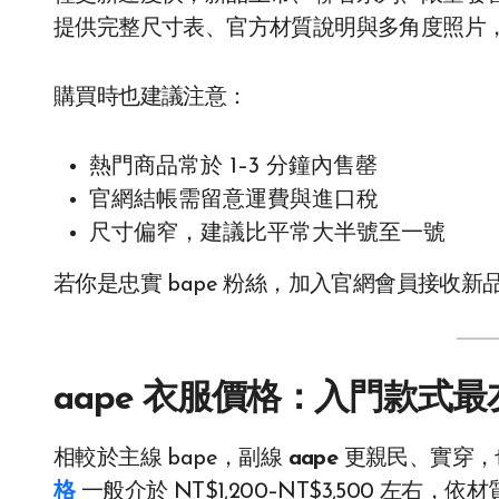
提供完整尺寸表、官方材質說明與多角度照片
購買時也建議注意：
熱門商品常於 1–3 分鐘內售罄
官網結帳需留意運費與進口稅
尺寸偏窄，建議比平常大半號至一號
若你是忠實 bape 粉絲，加入官網會員接收
aape 衣服價格：入門款式
相較於主線 bape，副線
aape
更親民、實穿，
格
一般介於 NT$1,200–NT$3,500 左