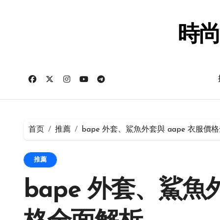
跳
转
到
時尚
内
容
首页
推薦
bape 外套、鯊魚外套與 aape 衣服價
推薦
bape 外套、鯊魚