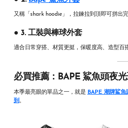
又稱「shark hoodie」，拉鍊拉到頂即
● 3. 工裝與棒球外套
適合日常穿搭、材質更挺，保暖度高、造型百
必買推薦：BAPE 鯊魚頭夜
本季最亮眼的單品之一，就是
BAPE 潮牌鯊
到
。