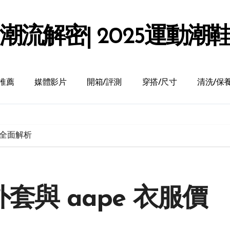
潮流解密| 2025運動潮
推薦
媒體影片
開箱/評測
穿搭/尺寸
清洗/保
格全面解析
外套與 aape 衣服價