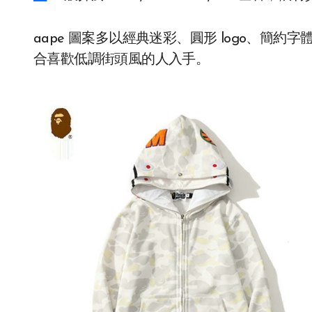
aape 圖案多以經典迷彩、圓形 logo、簡約
合喜歡低調街頭風的人入手。