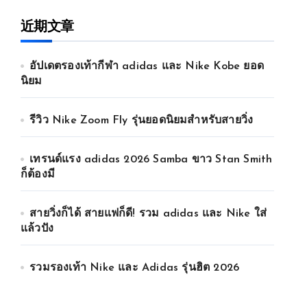
近期文章
อัปเดตรองเท้ากีฬา adidas และ Nike Kobe ยอด
นิยม
รีวิว Nike Zoom Fly รุ่นยอดนิยมสำหรับสายวิ่ง
เทรนด์แรง adidas 2026 Samba ขาว Stan Smith
ก็ต้องมี
สายวิ่งก็ได้ สายแฟก็ดี! รวม adidas และ Nike ใส่
แล้วปัง
รวมรองเท้า Nike และ Adidas รุ่นฮิต 2026