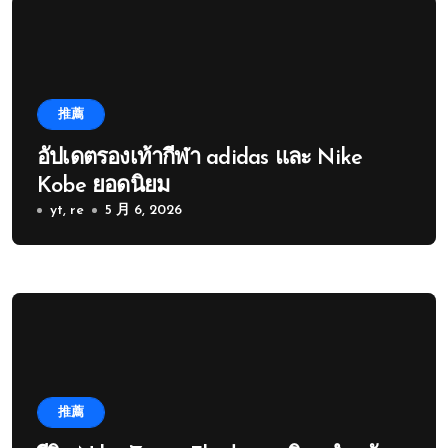
推薦
อัปเดตรองเท้ากีฬา adidas และ Nike
Kobe ยอดนิยม
yt, re
5 月 6, 2026
推薦