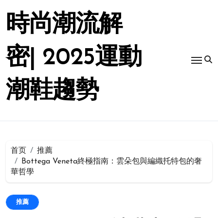
跳
转
時尚潮流解
到
内
容
密| 2025運動
潮鞋趨勢
首页
推薦
Bottega Veneta終極指南：雲朵包與編織托特包的奢
華哲學
推薦