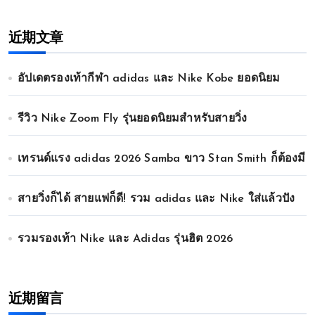
近期文章
อัปเดตรองเท้ากีฬา adidas และ Nike Kobe ยอดนิยม
รีวิว Nike Zoom Fly รุ่นยอดนิยมสำหรับสายวิ่ง
เทรนด์แรง adidas 2026 Samba ขาว Stan Smith ก็ต้องมี
สายวิ่งก็ได้ สายแฟก็ดี! รวม adidas และ Nike ใส่แล้วปัง
รวมรองเท้า Nike และ Adidas รุ่นฮิต 2026
近期留言