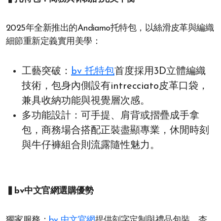
2025年全新推出的Andiamo托特包，以絲滑皮革與編織
細節重新定義實用美學：
工藝突破：
bv 托特包
首度採用3D立體編織
技術，包身內側設有intrecciato皮革口袋，
兼具收納功能與視覺層次感。
多功能設計：可手提、肩背或摺疊成手拿
包，商務場合搭配正裝盡顯專業，休閒時刻
與牛仔褲組合則流露隨性魅力。
▍bv中文官網選購優勢
獨家服務：
bv 中文官網
提供刻字定制與禮品包裝，杏