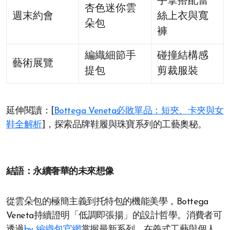
手拿搭配蕾
杏色迷你雲
週末約會
絲上衣與寬
朵包
褲
編織細節手
碰撞結構感
藝術展覽
提包
剪裁服裝
延伸閱讀：[
Bottega Veneta必敗單品：短夾、卡夾與女
鞋全解析
]，探索品牌鞋履與珠寶系列的工藝奧秘。
結語：永續奢華的未來想像
從雲朵包的極簡主義到托特包的機能美學，Bottega
Veneta持續證明「低調即張揚」的設計哲學。消費者可
透過
bv 編織包官網
掌握最新系列，在義式工藝與個人