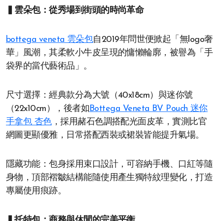
▍雲朵包：從秀場到街頭的時尚革命
bottega veneta 雲朵包
自2019年問世便掀起「無logo奢
華」風潮，其柔軟小牛皮呈現的慵懶輪廓，被譽為「手
袋界的當代藝術品」。
尺寸選擇：經典款分為大號（40x18cm）與迷你號
（22x10cm），後者如
Bottega Veneta BV Pouch 迷你
手拿包 杏色
，採用赭石色調搭配光面皮革，實測比官
網圖更顯優雅，日常搭配西裝或裙裝皆能提升氣場。
隱藏功能：包身採用束口設計，可容納手機、口紅等隨
身物，頂部褶皺結構能隨使用產生獨特紋理變化，打造
專屬使用痕跡。
▍托特包：商務與休閒的完美平衡