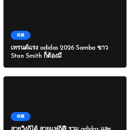
推薦
เทรนด์แรง adidas 2026 Samba ขาว
Stan Smith ก็ต้องมี
推薦
สายวิ่งก็ได้ สายแฟก็ดี! รวม adidas และ