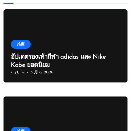
推薦
อัปเดตรองเท้ากีฬา adidas และ Nike
Kobe ยอดนิยม
yt, re
5 月 6, 2026