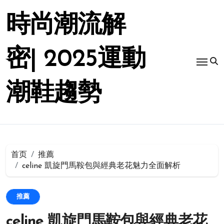
跳
转
時尚潮流解
到
内
容
密| 2025運動
潮鞋趨勢
首页
推薦
celine 凱旋門馬鞍包與經典老花魅力全面解析
推薦
celine 凱旋門馬鞍包與經典老花