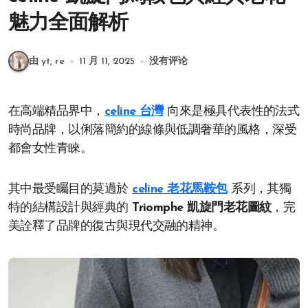
魅力全面解析
由 yt, re
11 月 11, 2025
没有评论
在高端精品界中，
celine 台灣
向來是極具代表性的法式
時尚品牌，以俐落簡約的線條與低調奢華的風格，深受
都會女性青睞。
其中最受矚目的莫過於
celine 老花馬鞍包
系列，其獨
特的結構設計與經典的
Triomphe 凱旋門老花圖紋
，完
美詮釋了品牌的復古與現代交融的精神。