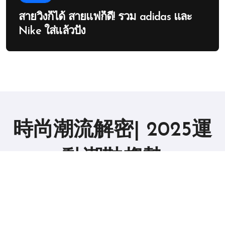
สายวิ่งก็ได้ สายแฟก็ดี! รวม adidas และ
Nike ใส่แล้วปัง
時尚潮流解密| 2025運
動潮鞋趨勢