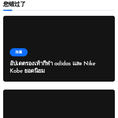
您错过了
推薦
อัปเดตรองเท้ากีฬา adidas และ Nike
Kobe ยอดนิยม