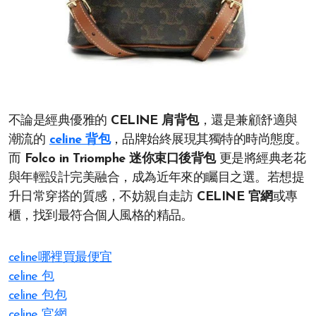
不論是經典優雅的
CELINE 肩背包
，還是兼顧舒適與
潮流的
celine 背包
，品牌始終展現其獨特的時尚態度。
而
Folco in Triomphe 迷你束口後背包
更是將經典老花
與年輕設計完美融合，成為近年來的矚目之選。若想提
升日常穿搭的質感，不妨親自走訪
CELINE 官網
或專
櫃，找到最符合個人風格的精品。
celine哪裡買最便宜
celine 包
celine 包包
celine 官網