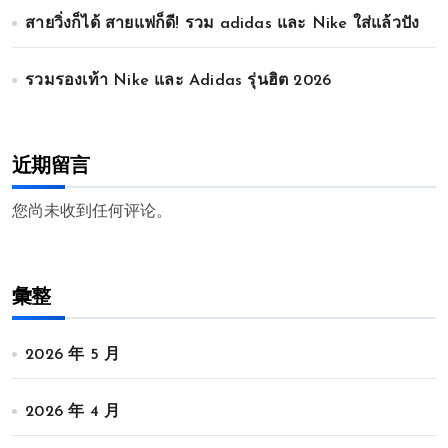
สายวิ่งก็ได้ สายแฟก็ดี! รวม adidas และ Nike ใส่แล้วปัง
รวมรองเท้า Nike และ Adidas รุ่นฮิต 2026
近期留言
您尚未收到任何评论。
彙整
2026 年 5 月
2026 年 4 月