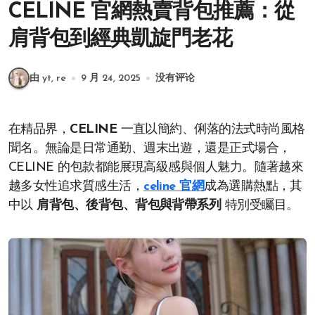
CELINE 官網熱賣背包推薦：從
肩背包到經典凱旋門老花
由 yt, re
9 月 24, 2025
没有评论
在精品界，
CELINE
一直以簡約、俐落的法式時尚風格
聞名。無論是日常通勤、週末出遊，還是正式場合，
CELINE 的包款都能展現高級感與個人魅力。隨著越來
越多女性追求質感生活，
celine 官網
成為選購熱點，其
中以
肩背包、後背包、背包與背帶系列
特別受矚目。