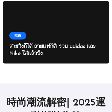
推薦
สายวิ่งก็ได้ สายแฟก็ดี! รวม adidas และ
Nike ใส่แล้วปัง
時尚潮流解密| 2025運