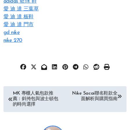
adidas 籃球 鞋
愛 迪 達 三葉草
愛 迪 達 板鞋
愛 迪 達 門市
gd nike
nike 270
文
MK 專櫃人氣包款推
Nike Sacai聯名鞋款全
薦：斜挎包與波士頓包
面解析與購買指南
章
的時尚選擇
导