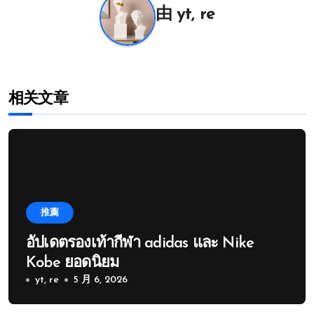
航
由
yt, re
相关文章
推薦
อัปเดตรองเท้ากีฬา adidas และ Nike
Kobe ยอดนิยม
yt, re
5 月 6, 2026