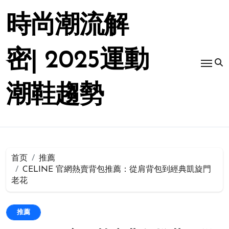
跳
转
時尚潮流解
到
内
容
密| 2025運動
潮鞋趨勢
首页
推薦
CELINE 官網熱賣背包推薦：從肩背包到經典凱旋門
老花
推薦