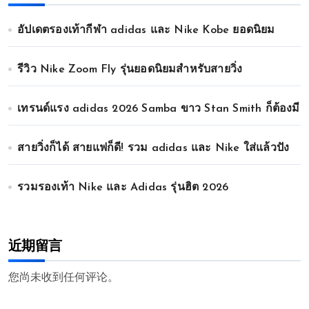
อัปเดตรองเท้ากีฬา adidas และ Nike Kobe ยอดนิยม
รีวิว Nike Zoom Fly รุ่นยอดนิยมสำหรับสายวิ่ง
เทรนด์แรง adidas 2026 Samba ขาว Stan Smith ก็ต้องมี
สายวิ่งก็ได้ สายแฟก็ดี! รวม adidas และ Nike ใส่แล้วปัง
รวมรองเท้า Nike และ Adidas รุ่นฮิต 2026
近期留言
您尚未收到任何评论。