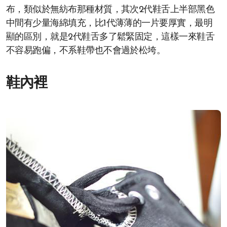
布，類似於無紡布那種材質，其次2代鞋舌上半部黑色
中間有少量海綿填充，比1代薄薄的一片要厚實，最明
顯的區別，就是2代鞋舌多了鬆緊固定，這樣一來鞋舌
不容易跑偏，不系鞋帶也不會過於松垮。
鞋內裡