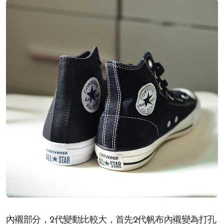
內襯部分，2代變動比較大，首先2代帆布內襯變為打孔