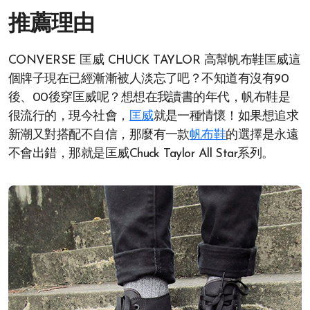
推薦理由
CONVERSE 匡威 CHUCK TAYLOR 高幫帆布鞋匡威這
個牌子現在已經漸漸被人淡忘了吧？不知道有沒有90
後、00後穿匡威呢？想想在我讀書的年代，帆布鞋是
很流行的，現今社會，
匡威
就是一種情懷！如果想追求
新潮又對搭配不自信，那麼有一款
帆布鞋
的選擇是永遠
不會出錯，那就是匡威Chuck Taylor All Star系列。