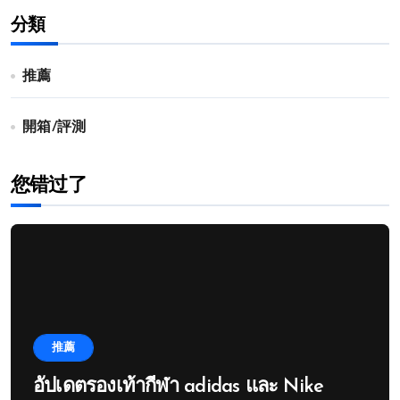
分類
推薦
開箱/評測
您错过了
推薦
อัปเดตรองเท้ากีฬา adidas และ Nike