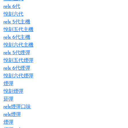
relx 6代
悅刻六代
relx 5代主機
悅刻五代主機
relx 6代主機
悅刻六代主機
relx 5代煙彈
悅刻五代煙彈
relx 6代煙彈
悅刻六代煙彈
煙彈
悅刻煙彈
菸彈
relx煙彈口味
relx煙彈
煙彈