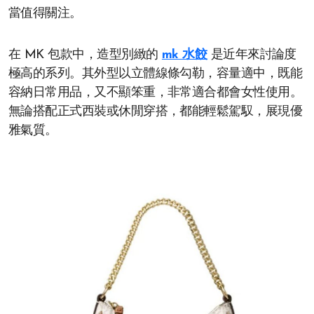
當值得關注。
在 MK 包款中，造型別緻的
mk 水餃
是近年來討論度
極高的系列。其外型以立體線條勾勒，容量適中，既能
容納日常用品，又不顯笨重，非常適合都會女性使用。
無論搭配正式西裝或休閒穿搭，都能輕鬆駕馭，展現優
雅氣質。