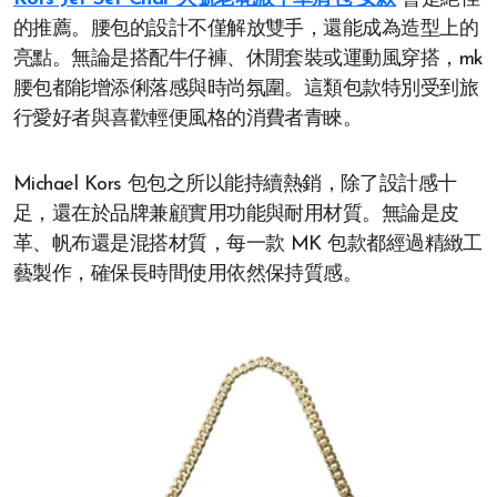
的推薦。腰包的設計不僅解放雙手，還能成為造型上的
亮點。無論是搭配牛仔褲、休閒套裝或運動風穿搭，mk
腰包都能增添俐落感與時尚氛圍。這類包款特別受到旅
行愛好者與喜歡輕便風格的消費者青睞。
Michael Kors 包包之所以能持續熱銷，除了設計感十
足，還在於品牌兼顧實用功能與耐用材質。無論是皮
革、帆布還是混搭材質，每一款 MK 包款都經過精緻工
藝製作，確保長時間使用依然保持質感。