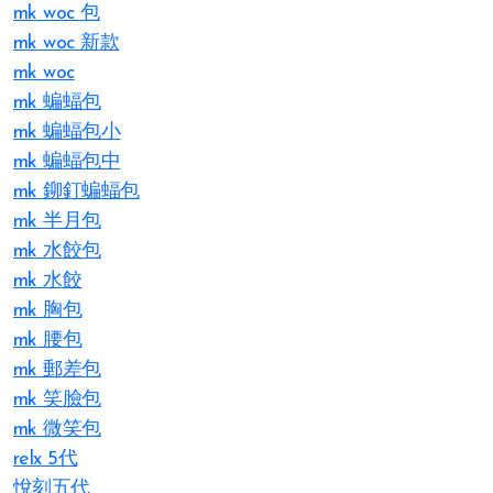
mk woc 包
mk woc 新款
mk woc
mk 蝙蝠包
mk 蝙蝠包小
mk 蝙蝠包中
mk 鉚釘蝙蝠包
mk 半月包
mk 水餃包
mk 水餃
mk 胸包
mk 腰包
mk 郵差包
mk 笑臉包
mk 微笑包
relx 5代
悅刻五代