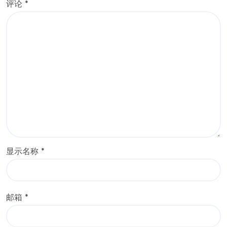
评论
*
显示名称
*
邮箱
*