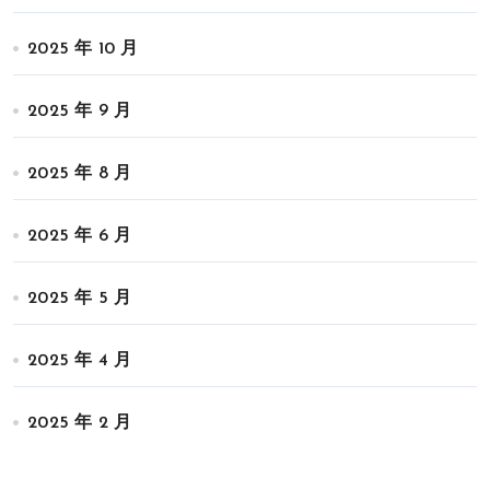
2025 年 10 月
2025 年 9 月
2025 年 8 月
2025 年 6 月
2025 年 5 月
2025 年 4 月
2025 年 2 月