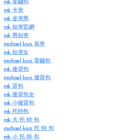
mk 零錢包
mk 卡夾
mk 皮夾男
mk 短夾官網
mk 男短夾
michael kors 長夾
mk 短夾女
michael kors 零錢包
mk 後背包
michael kors 後背包
mk 背包
mk 後背包女
mk 小後背包
mk 托特包
mk 大 托 特 包
michael kors 托 特 包
mk 小 托 特 包