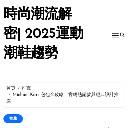
跳
转
時尚潮流解
到
内
容
密| 2025運動
潮鞋趨勢
首页
推薦
Michael Kors 包包全攻略：官網熱銷款與經典設計推
薦
推薦