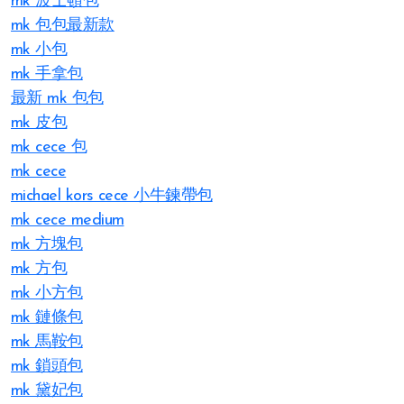
mk 波士頓包
mk 包包最新款
mk 小包
mk 手拿包
最新 mk 包包
mk 皮包
mk cece 包
mk cece
michael kors cece 小牛鍊帶包
mk cece medium
mk 方塊包
mk 方包
mk 小方包
mk 鏈條包
mk 馬鞍包
mk 鎖頭包
mk 黛妃包